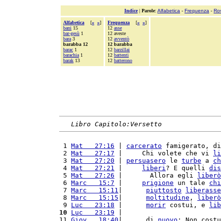
Indice
|
Parole
:
Alfabetica
-
Frequenza
-
Ro
Alfabetica
[
«
»
]
Frequenza
[
«
»
]
bani
15
12
asse
bar-gesù
1
12 aveste
bara
3
12
avventò
barabba 12
12 barabba
barac
1
12
barzillai
barachia
1
12
battenti
barak
13
12
batterono
Libro Capitolo:Versetto
 1 
Mat   27:16
 | 
carcerato
 famigerato, di
 2 
Mat   27:17
 |     Chi volete che vi 
li
 3 
Mat   27:20
 | 
persuasero
 le 
turbe
 a 
ch
 4 
Mat   27:21
 |     
liberi
? E quelli 
dis
 5 
Mat   27:26
 |       Allora egli 
liberò
 6 
Marc   15:7
 |     
prigione
 un tale 
chi
 7 
Marc   15:11
|      
piuttosto
liberasse
 8 
Marc   15:15
|      
moltitudine
, 
liberò
 9 
Luc   23:18
 |      
morir
 costui, e 
lib
10
Luc   23:19
 |                         
11 
Giov   18:40
|      di 
nuovo
: Non costu