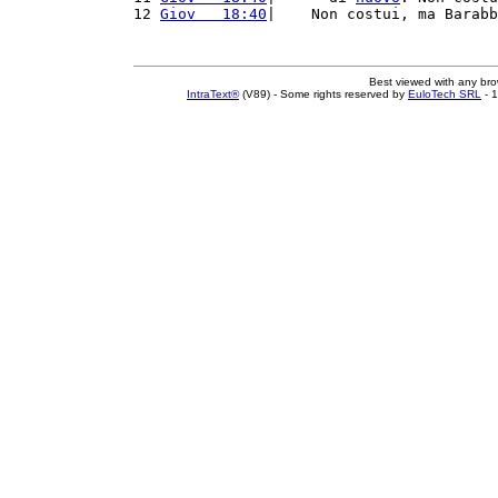
12 
Giov   18:40
|    Non costui, ma Barabb
Best viewed with any br
IntraText®
(V89) - Some rights reserved by
EuloTech SRL
- 1