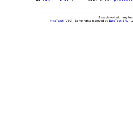
Best viewed with any br
IntraText®
(V89) - Some rights reserved by
EuloTech SRL
- 1