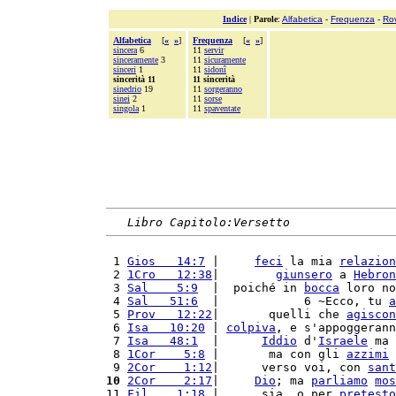
Indice
|
Parole
:
Alfabetica
-
Frequenza
-
Ro
Alfabetica
[
«
»
]
Frequenza
[
«
»
]
sincera
6
11
servir
sinceramente
3
11
sicuramente
sinceri
1
11
sidonî
sincerità 11
11 sincerità
sinedrio
19
11
sorgeranno
sinei
2
11
sorse
singola
1
11
spaventate
Libro Capitolo:Versetto
 1 
Gios   14:7
 |     
feci
 la mia 
relazion
 2 
1Cro   12:38
|        
giunsero
 a 
Hebron
 3 
Sal    5:9
  |  poiché in 
bocca
 loro no
 4 
Sal   51:6
  |            6 ~Ecco, tu 
a
 5 
Prov   12:22
|       quelli che 
agiscon
 6 
Isa   10:20
 | 
colpiva
, e s'appoggerann
 7 
Isa   48:1
  |      
Iddio
 d'
Israele
 ma 
 8 
1Cor    5:8
 |       ma con gli 
azzimi
 
 9 
2Cor    1:12
|      verso voi, con 
sant
10
2Cor    2:17
|     
Dio
; ma 
parliamo
mos
11 
Fil    1:18
 |      sia, o per 
pretesto