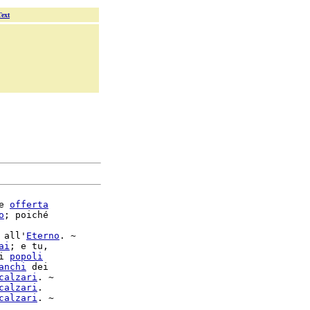
Text
e 
offerta
o
; poiché

 all'
Eterno
. ~

ai
; e tu,

i 
popoli
anchi
 dei

calzari
. ~

calzari
calzari
. ~
