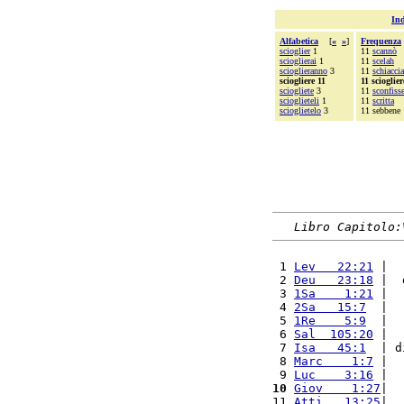
Ind
Alfabetica
[
«
»
]
Frequenza
scioglier
1
11
scannò
scioglierai
1
11
scelah
scioglieranno
3
11
schiacci
sciogliere 11
11 scioglier
sciogliete
3
11
sconfiss
scioglieteli
1
11
scritta
scioglietelo
3
11 sebbene
Libro Capitolo:
 1 
Lev   22:21
 |  
 2 
Deu   23:18
 |  
 3 
1Sa    1:21
 |  
 4 
2Sa   15:7
  |  
 5 
1Re    5:9
  |  
 6 
Sal  105:20
 |  
 7 
Isa   45:1
  | d
 8 
Marc    1:7
 |  
 9 
Luc    3:16
 |  
10
Giov    1:27
|  
11 
Atti   13:25
|  