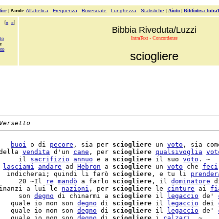
ice
|
Parole
:
Alfabetica
-
Frequenza
-
Rovesciate
-
Lunghezza
-
Statistiche
|
Aiuto
|
Biblioteca Intra
[
«
»
]
Bibbia Riveduta/Luzzi
IntraText - Concordanze
ato
e
ero
sciogliere
Versetto
   
buoi
 o di 
pecore
, sia per 
sciogliere
 un 
voto
, sia com
della 
vendita
 d'un 
cane
, per 
sciogliere
qualsivoglia
vot
     il 
sacrifizio
annuo
 e a 
sciogliere
 il suo 
voto
. ~

 
lasciami
andare
 ad 
Hebron
 a 
sciogliere
 un 
voto
 che 
feci
  indicherai; quindi li farò 
sciogliere
, e tu li 
prender
     20 ~Il 
re
mandò
 a farlo 
sciogliere
, il 
dominatore
 d
inanzi a lui le 
nazioni
, per 
sciogliere
 le 
cinture
 ai 
fi
     son 
degno
 di chinarmi a 
sciogliere
 il 
legaccio
 de' 
   quale io non son 
degno
 di 
sciogliere
 il 
legaccio
 dei 
   quale io non son 
degno
 di 
sciogliere
 il 
legaccio
 de' 
   quale io non son 
degno
 di 
sciogliere
 i 
calzari