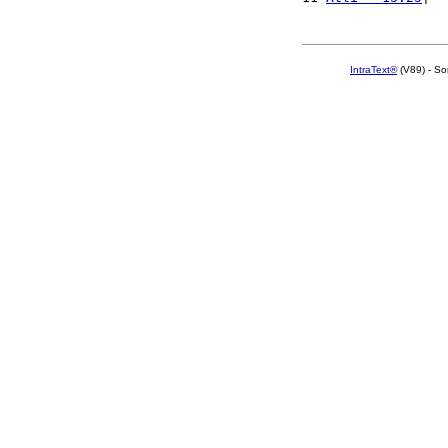
IntraText®
(V89) - So