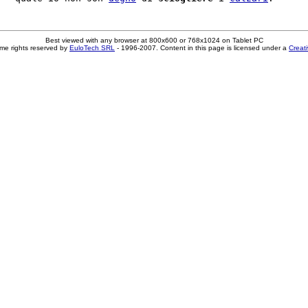
Best viewed with any browser at 800x600 or 768x1024 on Tablet PC
me rights reserved by
EuloTech SRL
- 1996-2007. Content in this page is licensed under a
Creat