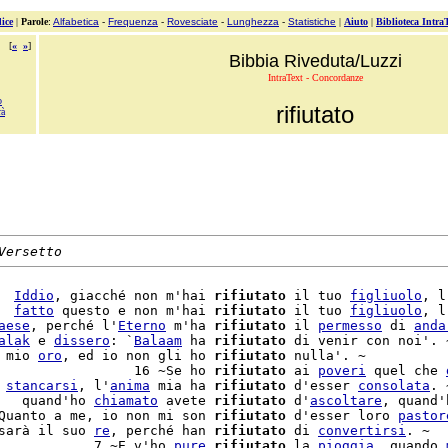
ice
|
Parole
:
Alfabetica
-
Frequenza
-
Rovesciate
-
Lunghezza
-
Statistiche
|
Aiuto
|
Biblioteca Intra
[
«
»
]
Bibbia Riveduta/Luzzi
IntraText - Concordanze
o
rifiutato
rà
Versetto
  
Iddio
, giacché non m'hai 
rifiutato
 il tuo 
figliuolo
, l
  
fatto
 questo e non m'hai 
rifiutato
 il tuo 
figliuolo
, l
aese
, perché l'
Eterno
 m'ha 
rifiutato
 il 
permesso
 di 
anda
alak
 e 
dissero
: `
Balaam
 ha 
rifiutato
 di venir con noi'. ~
 mio 
oro
, ed io non gli ho 
rifiutato
 nulla'. ~

                 16 ~Se ho 
rifiutato
 ai 
poveri
 quel che 
 
stancarsi
, l'
anima
 mia ha 
rifiutato
 d'esser 
consolata
. ~
   quand'ho 
chiamato
 avete 
rifiutato
 d'
ascoltare
, quand'
Quanto a me, io non mi son 
rifiutato
 d'esser loro 
pastor
sarà il suo 
re
, perché han 
rifiutato
 di 
convertirsi
. ~

            7 ~E v'ho 
pure
rifiutato
 la 
pioggia
, quando 