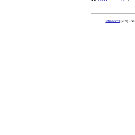
IntraText®
(V89) - So