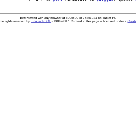
Best viewed with any browser at 800x600 or 768x1024 on Tablet PC
me rights reserved by
EuloTech SRL
- 1996-2007. Content in this page is licensed under a
Creat