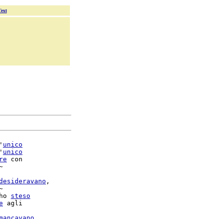
Text
'
unico
'
unico
re
 con



desideravano
,



ho 
steso
e
mancavano