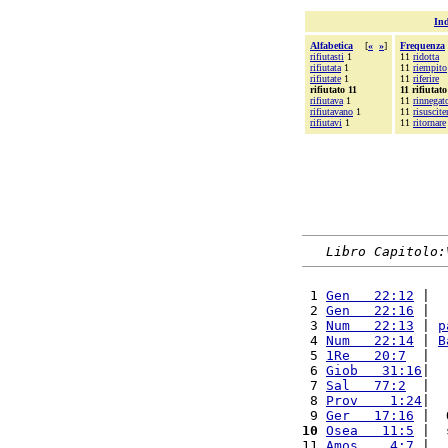
Ind
Alfabetica
[
«
»
]
Frequenza
rifiutasti
1
11
ridotta
rifiutata
1
11
riempito
rifiutate
1
11
riferire
rifiutato 11
11 rifiutato
rifiutava
1
11
rinnegat
rifiutavano
1
11
risuscite
rifiutavi
1
11
ritornare
Libro Capitolo:
 1 
Gen   22:12
 |  
 2 
Gen   22:16
 |  
 3 
Num   22:13
 | 
p
 4 
Num   22:14
 | 
B
 5 
1Re   20:7
  |  
 6 
Giob   31:16
|  
 7 
Sal   77:2
  |  
 8 
Prov    1:24
|  
 9 
Ger   17:16
 |  
10
Osea   11:5
 |  
11 
Amos    4:7
 |  