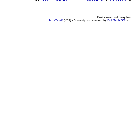
Best viewed with any br
IntraText®
(V89) - Some rights reserved by
EuloTech SRL
- 1