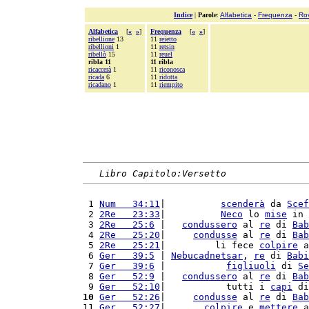
Indice
|
Parole
:
Alfabetica
-
Frequenza
-
Ro
Alfabetica
[
«
»
]
Frequenza
[
«
»
]
ribellione
13
11
reietto
ribellioni
1
11
retsin
ribellò
15
11
reuel
ribla 11
11 ribla
ricaccerà
1
11
riconosca
ricada
6
11
ridotta
ricadano
1
11
riempito
Libro Capitolo:Versetto
 1 
Num   34:11
|          
scenderà
 da 
Scef
 2 
2Re   23:33
|          
Neco
 lo 
mise
 in 
 3 
2Re   25:6
 |   
condussero
 al 
re
 di 
Bab
 4 
2Re   25:20
|     
condusse
 al 
re
 di 
Bab
 5 
2Re   25:21
|         li fece 
colpire
 a
 6 
Ger   39:5
 | 
Nebucadnetsar
, 
re
 di 
Babi
 7 
Ger   39:6
 |           
figliuoli
 di 
Se
 8 
Ger   52:9
 |   
condussero
 al 
re
 di 
Bab
 9 
Ger   52:10
|           tutti i 
capi
 di
10
Ger   52:26
|     
condusse
 al 
re
 di 
Bab
11 
Ger   52:27
|       
colpire
 e 
mettere
 a