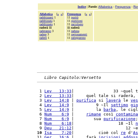
Indice
|
Parole
:
Alfabetica
-
Frequenza
-
Ro
Alfabetica
[
«
»
]
Frequenza
[
«
»
]
raddrizzarsi
1
11
purità
raddrizzata
1
11
questioni
raddrizzato
1
11
raccolsero
raderà 11
11 raderà
raderanno
3
11
raduna
radere
3
11
ragionamenti
raderò
1
11
rallegrarono
Libro Capitolo:Versetto
 1 
Lev   13:33
|                33 ~quel t
 2 
Lev   13:33
|     quel tale si raderà, 
 3 
Lev   14:8
 | 
purifica
 si 
laverà
 le 
ves
 4 
Lev   14:9
 |         9 ~Il 
settimo
gio
 5 
Lev   14:9
 |         la 
barba
, le cigl
 6 
Num    6:9
 |     
rimane
 così 
contamina
 7 
Num    6:9
 |        sua 
purificazione
;
 8 
Num    6:18
|                  18 ~Il 
n
 9 
Deu   21:12
|                     12 ~e
10
Isa    7:20
|          cioè col 
re
 d'
As
11 
Ger   16:6
 |     farà 
incisioni
addoss