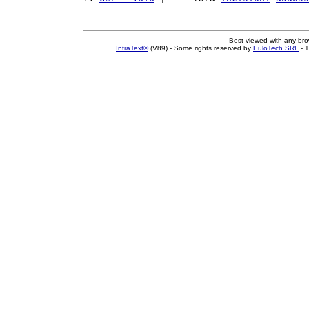
Best viewed with any br
IntraText®
(V89) - Some rights reserved by
EuloTech SRL
- 1