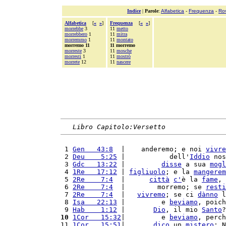
Indice
|
Parole
:
Alfabetica
-
Frequenza
-
Ro
Alfabetica
[
«
»
]
Frequenza
[
«
»
]
morrebbe
3
11
metto
morrebbero
1
11
mitra
morremmo
1
11
montato
morremo 11
11 morremo
morreste
3
11
mosche
morresti
1
11
mostrò
morrete
12
11
nascere
Libro Capitolo:Versetto
 1 
Gen   43:8
  |    anderemo; e noi 
vivre
 2 
Deu    5:25
 |           dell'
Iddio
 nos
 3 
Gdc   13:22
 |         
disse
 a sua 
mogl
 4 
1Re   17:12
 | 
figliuolo
; e la 
mangerem
 5 
2Re    7:4
  |      
città
c'
è la 
fame
, 
 6 
2Re    7:4
  |        morremo; se 
resti
 7 
2Re    7:4
  |   
vivremo
; se ci 
dànno
 l
 8 
Isa   22:13
 |         e 
beviamo
, poich
 9 
Hab    1:12
 |       
Dio
, il mio 
Santo
?
10
1Cor   15:32
|         e 
beviamo
, perch
11 
1Cor   15:51
|       
dico
 un 
mistero
: N