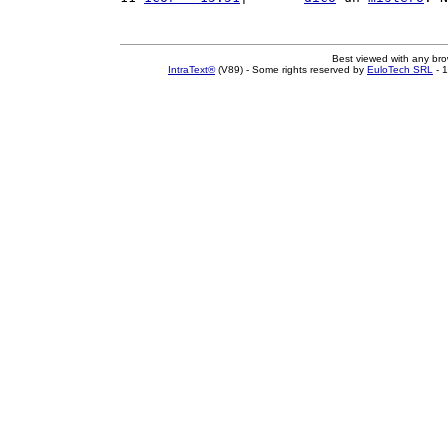
Best viewed with any br
IntraText®
(V89) - Some rights reserved by
EuloTech SRL
- 1