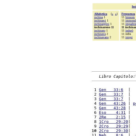
Ind
Alfabetica
[
«
»
]
Frequenza
inchina
1
11
hinnom
inchinarci
1
11
immond
inchinarglisi
1
11
impadro
inchinarono 11
11 inchina
inchinato
1
11
indurò
inchinava
2
11 infra
inchinavano
2
11
iniqui
Libro Capitolo:
 1 
Gen   33:6
  |  
 2 
Gen   33:7
  |  
 3 
Gen   33:7
  |  
 4 
Gen   43:26
 | 
p
 5 
Gen   43:28
 |  
 6 
Eso    4:31
 |  
 7 
2Re    2:15
 |  
 8 
1Cro   29:20
|  
 9 
2Cro   29:29
|  
10
2Cro   29:30
|  
11 
Neh    8:6
  |  