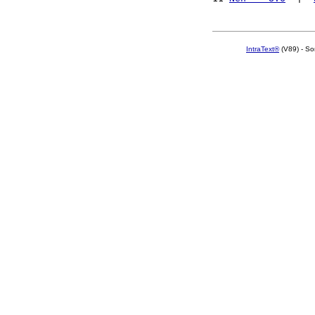
IntraText®
(V89) - So