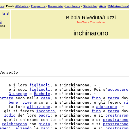
ice
|
Parole
:
Alfabetica
-
Frequenza
-
Rovesciate
-
Lunghezza
-
Statistiche
|
Aiuto
|
Biblioteca Intra
[
«
»
]
Bibbia Riveduta/Luzzi
i
IntraText - Concordanze
nì
rono
inchinarono
Versetto
    e i loro 
figliuoli
, e s'
inchinarono
. ~

    e i suoi 
figliuoli
, e s'
inchinarono
. Poi s'
accostaro
    
Giuseppe
 e 
Rachele
, e s'
inchinarono
. ~

ortato
 seco nella 
casa
, e s'
inchinarono
fino
 a 
terra
 dav
    
bene
; 
vive
 ancora'. E s'
inchinarono
, e gli fecero 
ri
    la loro 
afflizione
, e s'
inchinarono
 e 
adorarono
. ~

  gli si fecero 
incontro
, s'
inchinarono
fino
 a 
terra
 dav
  
Iddio
 de' loro 
padri
; e s'
inchinarono
, e si 
prostraron
  quelli ch'erano con lui s'
inchinarono
 e si 
prostrarono
 
celebrarono
 con 
gioia
, e s'
inchinarono
 e si 
prostrarono
amen
', 
alzando
 le 
mani
; e s'
inchinarono
, e si 
prostraron