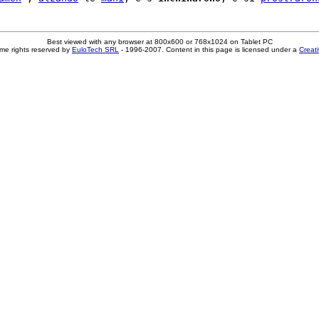
Best viewed with any browser at 800x600 or 768x1024 on Tablet PC
me rights reserved by
EuloTech SRL
- 1996-2007. Content in this page is licensed under a
Creat