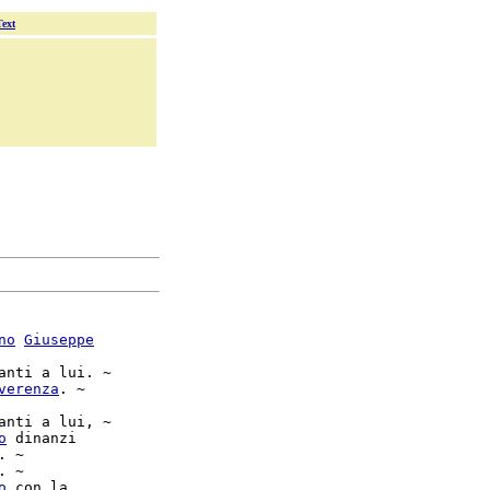
Text
no
Giuseppe
anti a lui. ~

verenza
. ~

anti a lui, ~

o
 dinanzi

. ~

o