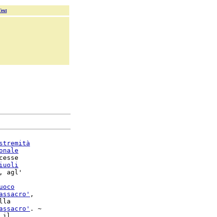
Text
stremità
onale
esse

iuoli
, agl'

uoco
assacro'
,

assacro'
. ~
