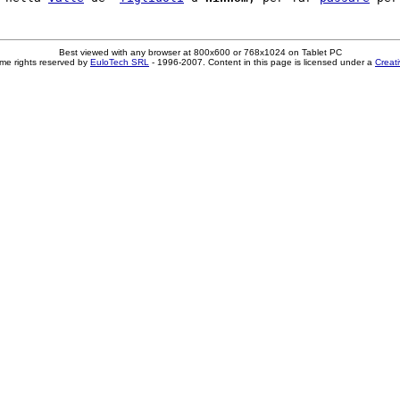
Best viewed with any browser at 800x600 or 768x1024 on Tablet PC
me rights reserved by
EuloTech SRL
- 1996-2007. Content in this page is licensed under a
Creat