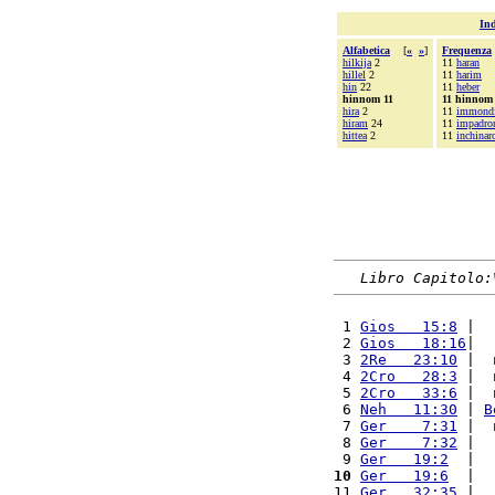
Ind
Alfabetica
[
«
»
]
Frequenza
hilkija
2
11
haran
hillel
2
11
harim
hin
22
11
heber
hinnom 11
11 hinnom
hira
2
11
immond
hiram
24
11
impadro
hittea
2
11
inchinar
Libro Capitolo:
 1 
Gios   15:8
 |  
 2 
Gios   18:16
|  
 3 
2Re   23:10
 |  
 4 
2Cro   28:3
 |  
 5 
2Cro   33:6
 |  
 6 
Neh   11:30
 | 
B
 7 
Ger    7:31
 |  
 8 
Ger    7:32
 |  
 9 
Ger   19:2
  |  
10
Ger   19:6
  |  
11 
Ger   32:35
 |  