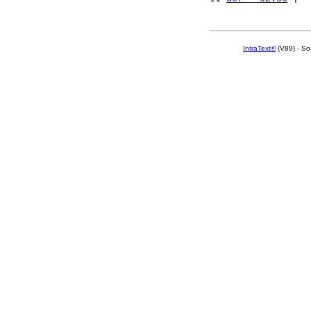
IntraText®
(V89) - So