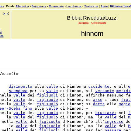
ice
|
Parole
:
Alfabetica
-
Frequenza
-
Rovesciate
-
Lunghezza
-
Statistiche
|
Aiuto
|
Biblioteca Intra
[
«
»
]
Bibbia Riveduta/Luzzi
IntraText - Concordanze
i
hinnom
nì
ono
Versetto
    
dirimpetto
 alla 
valle
 di 
Hinnom
 a 
occidente
, e all'
e
    
scendeva
 per la 
valle
 di 
Hinnom
, sul 
versante
meridi
nella 
valle
 dei 
figliuoli
 di 
Hinnom
, affinché nessuno fac
nella 
valle
 del 
figliuolo
 di 
Hinnom
, ed 
arse
 i suoi 
figl
nella 
valle
 del 
figliuolo
 di 
Hinnom
; si 
dette
 alla 
magia
eer-Sceba
fino
 alla 
valle
 di 
Hinnom
. ~

nella 
valle
 del 
figliuolo
 di 
Hinnom
, per 
bruciarvi
 nel 
f
   la 
valle
 del 
figliuolo
 di 
Hinnom
', ma `la 
valle
 del 
m
 nella 
valle
 del 
figliuolo
 d'
Hinnom
 ch'è all'
ingresso
    la 
valle
 del 
figliuolo
 d'
Hinnom
', ma `la 
valle
 del 
M
 nella 
valle
 de' 
figliuoli
 d'
Hinnom
, per far 
passare