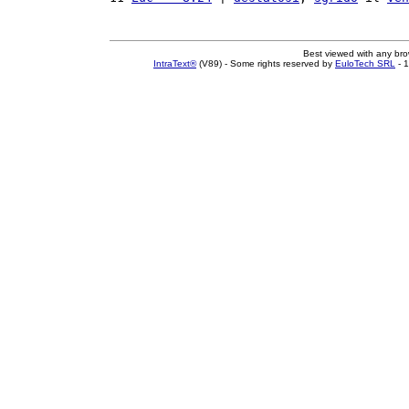
Best viewed with any br
IntraText®
(V89) - Some rights reserved by
EuloTech SRL
- 1