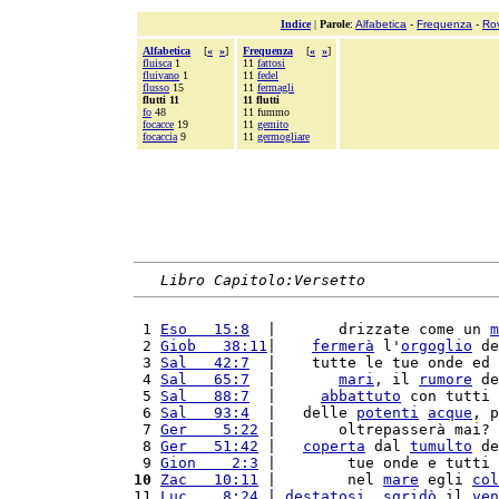
Indice
|
Parole
:
Alfabetica
-
Frequenza
-
Ro
Alfabetica
[
«
»
]
Frequenza
[
«
»
]
fluisca
1
11
fattosi
fluivano
1
11
fedel
flusso
15
11
fermagli
flutti 11
11 flutti
fo
48
11 fummo
focacce
19
11
gemito
focaccia
9
11
germogliare
Libro Capitolo:Versetto
 1 
Eso   15:8
  |       drizzate come un 
m
 2 
Giob   38:11
|    
fermerà
 l'
orgoglio
 de
 3 
Sal   42:7
  |    tutte le tue onde ed 
 4 
Sal   65:7
  |       
mari
, il 
rumore
 de
 5 
Sal   88:7
  |     
abbattuto
 con tutti 
 6 
Sal   93:4
  |   delle 
potenti
acque
, p
 7 
Ger    5:22
 |       oltrepasserà mai? 
 8 
Ger   51:42
 |   
coperta
 dal 
tumulto
 de
 9 
Gion    2:3
 |        tue onde e tutti 
10
Zac   10:11
 |        nel 
mare
 egli 
col
11 
Luc    8:24
 | 
destatosi
, 
sgridò
 il 
ven