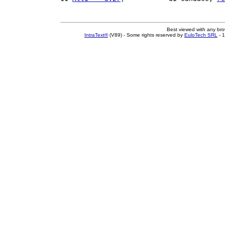
Best viewed with any br
IntraText®
(V89) - Some rights reserved by
EuloTech SRL
- 1