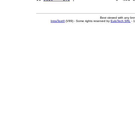
Best viewed with any br
IntraText®
(V89) - Some rights reserved by
EuloTech SRL
- 1