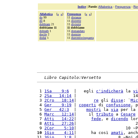
Indice
|
Parole
:
Alfabetica
-
Frequenza
-
Ro
Alfabetica
[
«
»
]
Frequenza
[
«
»
]
do
99
11
distanza
dò
8
11
distrette
dobbiam
21
11
divinità
dobbiamo 11
11 dobbiamo
dobrath
1
11
domandato
docile
2
11
dormire
dodai
1
11
duecentocinquanta
Libro Capitolo:Versetto
 1 
1Sa    9:6
  |   egli 
c'
indicherà
 la 
vi
 2 
2Sa   14:14
 |                       14
 3 
2Cro   18:14
|       
re
 gli 
disse
: `
Mic
 4 
Ger    9:19
 | 
coperti
 di 
confusione
, p
 5 
Ger   42:3
  |    
mostri
 la 
via
 per la 
 6 
Marc   12:14
|     il 
tributo
 a 
Cesare
 
 7 
Atti   14:22
|      
fede
, e 
dicendo
 lor
 8 
Atti   27:26
|                        2
 9 
2Cor    5:10
|                    10 ~P
10
1Gio    4:11
|      ha così 
amati
, anch
11 
3Gio    1:8
 |                 8 ~Noi d