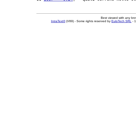
Best viewed with any br
IntraText®
(V89) - Some rights reserved by
EuloTech SRL
- 1