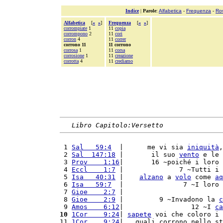
Indice
|
Parole
:
Alfabetica
-
Frequenza
-
Ro
Alfabetica
[
«
»
]
Frequenza
[
«
»
]
corrompiate
1
11
copia
corrompono
2
11
cori
corron
4
11
correr
corrono 11
11 corrono
corrosa
1
11
corsa
corrosione
1
11
creazione
corrotta
4
11
crediamo
Libro Capitolo:Versetto
 1 
Sal   59:4
  |      me vi sia 
iniquità
,
 2 
Sal  147:18
 |       il suo 
vento
 e le 
 3 
Prov    1:16
|       16 ~poiché i loro 
 4 
Eccl    1:7
 |              7 ~Tutti i 
 5 
Isa   40:31
 |    
alzano
 a 
volo
 come 
aq
 6 
Isa   59:7
  |               7 ~I loro 
 7 
Gioe    2:7
 |                         
 8 
Gioe    2:9
 |         9 ~Invadono la 
c
 9 
Amos    6:12
|                 12 ~I 
ca
10
1Cor    9:24
| 
sapete
 voi che coloro i 
11 
1Cor    9:24
|   quali corrono nello st