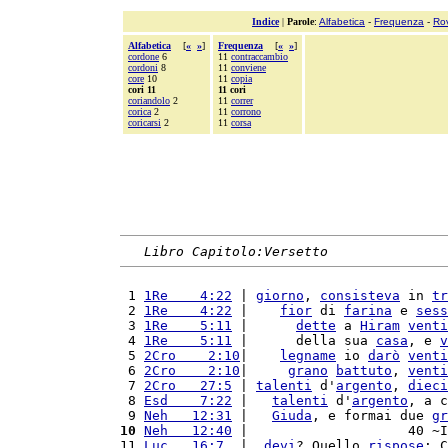
Indice
|
Parole
:
Alfabetica
-
Frequenza
-
Ro
Alfabetica
[
«
»
]
Frequenza
[
«
»
]
cordone
6
11
contraccambio
cordoni
8
11
conviene
core
10
11
copia
cori 11
11 cori
coriandolo
2
11
correr
corica
2
11
corrono
coricarsi
2
11
corsa
Libro Capitolo:Versetto
 1 
1Re    4:22
 | 
giorno
, 
consisteva
 in 
tr
 2 
1Re    4:22
 |    
fior
 di 
farina
 e 
sess
 3 
1Re    5:11
 |      
dette
 a 
Hiram
venti
 4 
1Re    5:11
 |      della sua 
casa
, e 
v
 5 
2Cro    2:10
|    
legname
 io 
darò
venti
 6 
2Cro    2:10
|     
grano
battuto
, 
venti
 7 
2Cro   27:5
 | 
talenti
 d'
argento
, 
dieci
 8 
Esd    7:22
 |   
talenti
 d'
argento
, a c
 9 
Neh   12:31
 |   
Giuda
, e formai due 
gr
10
Neh   12:40
 |                    40 ~I
11 
Luc   16:7
  |  
devi
? Quello 
rispose
: C