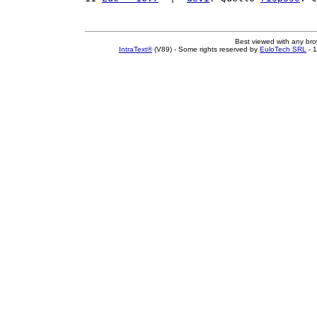
Best viewed with any br
IntraText®
(V89) - Some rights reserved by
EuloTech SRL
- 1