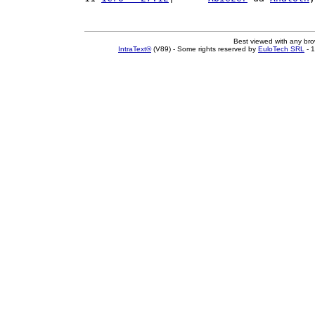
Best viewed with any br
IntraText®
(V89) - Some rights reserved by
EuloTech SRL
- 1