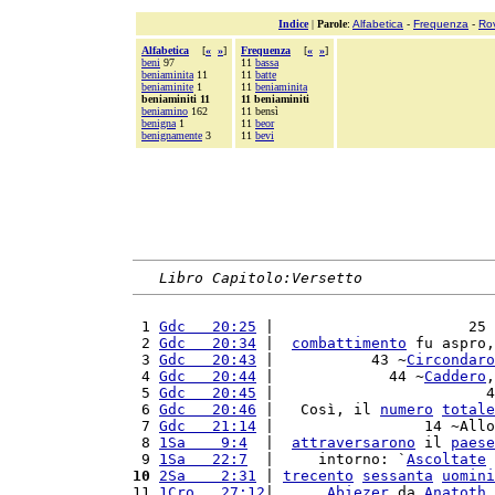
Indice
|
Parole
:
Alfabetica
-
Frequenza
-
Ro
Alfabetica
[
«
»
]
Frequenza
[
«
»
]
beni
97
11
bassa
beniaminita
11
11
batte
beniaminite
1
11
beniaminita
beniaminiti 11
11 beniaminiti
beniamino
162
11 bensì
benigna
1
11
beor
benignamente
3
11
bevi
Libro Capitolo:Versetto
 1 
Gdc   20:25
 |                      25 
 2 
Gdc   20:34
 |  
combattimento
 fu aspro,
 3 
Gdc   20:43
 |           43 ~
Circondaro
 4 
Gdc   20:44
 |             44 ~
Caddero
,
 5 
Gdc   20:45
 |                        4
 6 
Gdc   20:46
 |   Così, il 
numero
totale
 7 
Gdc   21:14
 |                 14 ~Allo
 8 
1Sa    9:4
  |  
attraversarono
 il 
paese
 9 
1Sa   22:7
  |     intorno: `
Ascoltate
10
2Sa    2:31
 | 
trecento
sessanta
uomini
11 
1Cro   27:12
|      
Abiezer
 da 
Anatoth
,