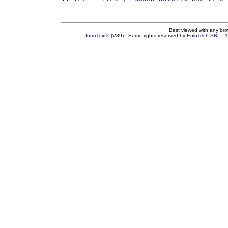
Best viewed with any br
IntraText®
(V89) - Some rights reserved by
EuloTech SRL
- 1