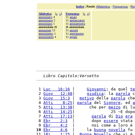
Indice
|
Parole
:
Alfabetica
-
Frequenza
-
Ro
Alfabetica
[
«
»
]
Frequenza
[
«
»
]
annunziarvi
4
11
amaro
annunziasse
2
11
ambasciatori
annunziassi
1
11
ammaestrava
annunziata 11
11 annunziata
annunziate
13
11
ansietà
annunziateci
1
11
apertamente
annunziatelo
4
11
appare
Libro Capitolo:Versetto
 1 
Luc   16:16
 |     
Giovanni
; da quel 
te
 2 
Giov   12:48
|     
giudica
: la 
parola
 c
 3 
Giov   15:3
 |  
motivo
 della 
parola
 che
 4 
Atti    8:25
| 
parola
 del 
Signore
, ed 
a
 5 
Atti   13:38
|      che per 
mezzo
 di lu
 6 
Atti   14:25
|               25 ~E dopo
 7 
Atti   17:13
|       
parola
 di 
Dio
era
 
 8 
Ebr    2:3
  |       dopo 
essere
 stata 
 9 
Ebr    4:2
  |       noi come a loro è 
10
Ebr    4:6
  |     la 
buona
novella
 fu 
11 
1Pi    1:25
 |  
Buona
Novella
 che vi è 