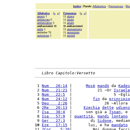
Indice
|
Parole
:
Alfabetica
-
Frequenza
-
Ro
Alfabetica
[
«
»
]
Frequenza
[
«
»
]
amavo
1
11
alzava
ambasciata
6
11
amara
ambasciatore
3
11
amaro
ambasciatori 11
11 ambasciatori
ambe
1
11
ammaestrava
ambedue 76
11
annunziata
ambizione
2
11
ansietà
Libro Capitolo:Versetto
 1 
Num   20:14
 |      
Mosè
mandò
 da 
Kades
 2 
Num   21:21
 |           21 ~Or 
Israele
 3 
Num   22:5
  |                  5 ~Egli
 4 
Num   24:12
 |         
fin
 da 
principio
 5 
Deu    2:26
 |              26 ~Allora 
 6 
2Re   20:13
 |     
Ezechia
dette
udienz
 7 
Isa   30:4
  |      son già a 
Tsoan
, e 
 8 
Isa   57:9
  | 
quantità
, 
mandi
lontano
 
 9 
Ger   27:3
  |        di 
Sidone
, median
10
Eze   17:15
 |       lui, e ha 
mandato
 
11 
2Cor    5:20
|         Noi dunque facci