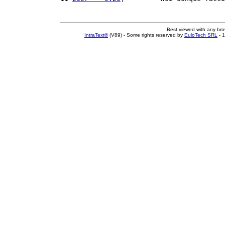
Best viewed with any br
IntraText®
(V89) - Some rights reserved by
EuloTech SRL
- 1