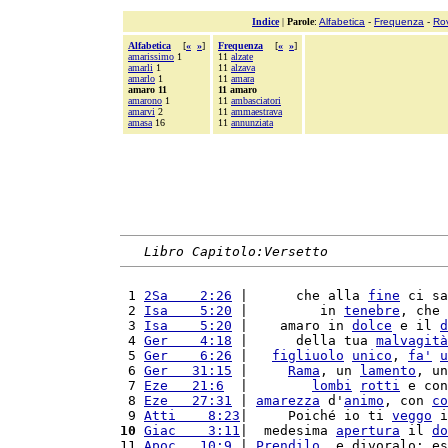
Indice
|
Parole
:
Alfabetica
-
Frequenza
-
Ro
Alfabetica
[
«
»
]
Frequenza
[
«
»
]
amarissimo
1
11
alzate
amarli
1
11
alzava
amarlo
1
11
amara
amaro 11
11 amaro
amarono
1
11
ambasciatori
amarvi
2
11
ammaestrava
amasa
16
11
annunziata
Libro Capitolo:Versetto
 1 
2Sa    2:26
 |      che alla 
fine
 ci sa
 2 
Isa    5:20
 |         in 
tenebre
, che 
 3 
Isa    5:20
 |    amaro in 
dolce
 e il 
d
 4 
Ger    4:18
 |      della tua 
malvagità
 5 
Ger    6:26
 |   
figliuolo
unico
, 
fa'
u
 6 
Ger   31:15
 |     
Rama
, un 
lamento
, un
 7 
Eze   21:6
  |        
lombi
rotti
 e con
 8 
Eze   27:31
 | 
amarezza
 d'
animo
, con 
co
 9 
Atti    8:23
|     Poiché io ti 
veggo
 i
10
Giac    3:11
|  medesima 
apertura
 il 
do
11 
Apoc   10:9
 | 
Prendilo
, e divoralo: es