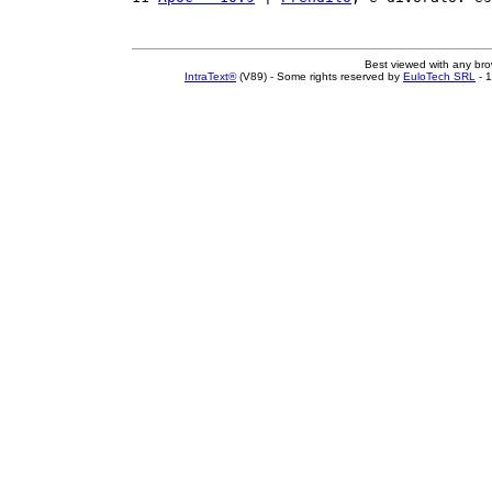
Best viewed with any br
IntraText®
(V89) - Some rights reserved by
EuloTech SRL
- 1