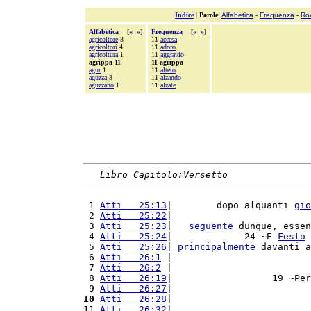
Indice
|
Parole
:
Alfabetica
-
Frequenza
-
Ro
Alfabetica
[
«
»
]
Frequenza
[
«
»
]
agricoltore
3
11
accesa
agricoltori
4
11
adorò
agricoltura
1
11
aggravio
agrippa 11
11 agrippa
agur
1
11
altero
aguzza
3
11
alzando
aguzzano
1
11
alzate
Libro Capitolo:Versetto
 1 
Atti   25:13
|        dopo alquanti 
gio
 2 
Atti   25:22
|                         
 3 
Atti   25:23
|   
seguente
 dunque, essen
 4 
Atti   25:24
|             24 ~E 
Festo
 5 
Atti   25:26
| 
principalmente
 davanti a
 6 
Atti   26:1
 |                         
 7 
Atti   26:2
 |                         
 8 
Atti   26:19
|                  19 ~Per
 9 
Atti   26:27
|                         
10
Atti   26:28
|                         
11 
Atti   26:32
|                         