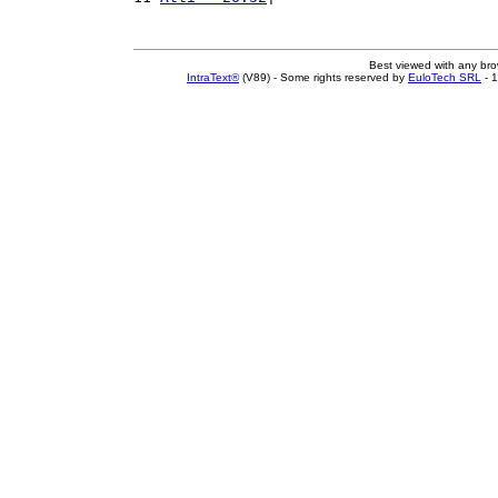
Best viewed with any br
IntraText®
(V89) - Some rights reserved by
EuloTech SRL
- 1