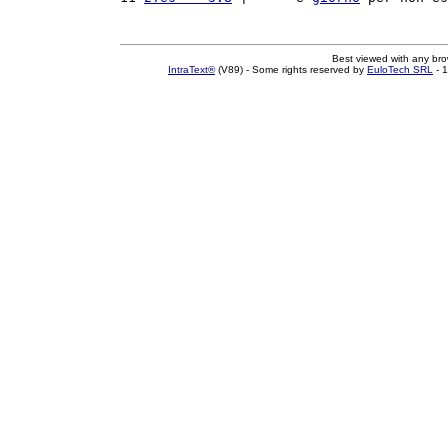
Best viewed with any br
IntraText®
(V89) - Some rights reserved by
EuloTech SRL
- 1