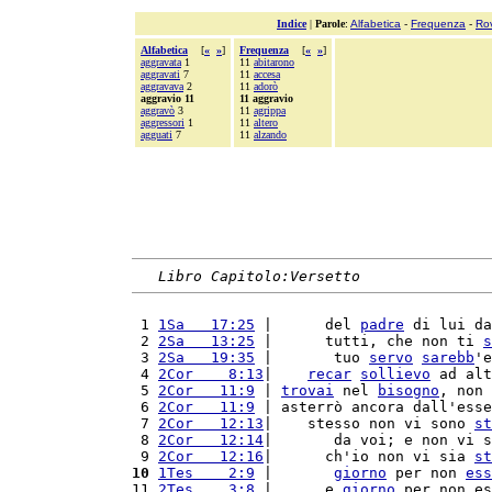
Indice
|
Parole
:
Alfabetica
-
Frequenza
-
Ro
Alfabetica
[
«
»
]
Frequenza
[
«
»
]
aggravata
1
11
abitarono
aggravati
7
11
accesa
aggravava
2
11
adorò
aggravio 11
11 aggravio
aggravò
3
11
agrippa
aggressori
1
11
altero
agguati
7
11
alzando
Libro Capitolo:Versetto
 1 
1Sa   17:25
 |      del 
padre
 di lui da
 2 
2Sa   13:25
 |      tutti, che non ti 
s
 3 
2Sa   19:35
 |       tuo 
servo
sarebb
'e
 4 
2Cor    8:13
|    
recar
sollievo
 ad alt
 5 
2Cor   11:9
 | 
trovai
 nel 
bisogno
, non 
 6 
2Cor   11:9
 | asterrò ancora dall'esse
 7 
2Cor   12:13
|    stesso non vi sono 
st
 8 
2Cor   12:14
|       da voi; e non vi s
 9 
2Cor   12:16
|      ch'io non vi sia 
st
10
1Tes    2:9
 |       
giorno
 per non 
ess
11 
2Tes    3:8
 |      e 
giorno
 per non es