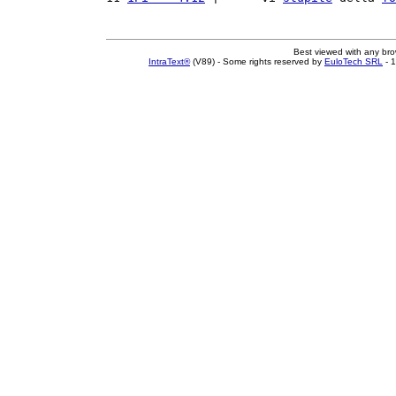
Best viewed with any br
IntraText®
(V89) - Some rights reserved by
EuloTech SRL
- 1