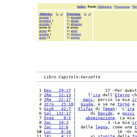
Indice
|
Parole
:
Alfabetica
-
Frequenza
-
Ro
Alfabetica
[
«
»
]
Frequenza
[
«
»
]
accertati
1
11
abinadab
accertatisi
1
11
abiram
accertato
1
11
abitarono
accesa 11
11 accesa
accese
40
11
adorò
accesero
1
11
aggravio
accesi
14
11
agrippa
Libro Capitolo:Versetto
 1 
Deu   29:27
 |            27 ~Per quest
 2 
2Re   22:13
 |     l'
ira
 dell'
Eterno
 ch
 3 
2Re   22:17
 |   
mani
; perciò la mia 
ir
 4 
2Cro   25:10
|  
Giuda
, e se ne 
tornò
 a 
 5 
Giob   42:7
 | 
Elifaz
 di 
Teman
: `L'
ira
 
 6 
Sal  132:17
 |      di 
Davide
, e 
quivi
 7 
Osea    8:5
 |    
abominazione
. La mia 
 8 
Zac   10:3
  |             3 ~La mia 
ir
 9 
Zac   12:6
  |  delle 
legna
, come una 
t
10
Luc    8:16
 |                 16 ~Or n
11 
1Pi    4:12
 |      vi 
stupite
 della 
fo