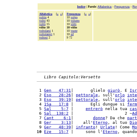
Indice
|
Parole
:
Alfabetica
-
Frequenza
-
Ro
Alfabetica
[
«
»
]
Frequenza
[
«
»
]
voltin
4
10
volga
volto
43
10
volsero
voltò
15
10
vòlti
vòlto 10
10 vòlto
voltolarsi
1
10
vuote
voltolatevi
1
10
zif
voltosi
2
9 72
Libro Capitolo:Versetto
 1 
Gen   47:31
|       glielo 
giurò
. E 
Isr
 2 
Eso   28:26
| 
pettorale
, sull'
orlo
inte
 3 
Eso   39:19
| 
pettorale
, sull'
orlo
inte
 4 
1Sa   17:8
 |       Egli dunque si 
ferm
 5 
Sal    5:7
 |     
entrerò
 nella tua 
cas
 6 
Sal  138:2
 |                     2 ~
Ad
 7 
Cant    6:1
|        
donne
? Da che 
part
 8 
Ger    3:13
|    all'
Eterno
, al tuo 
Dio
 9 
Ger   48:39
| 
infranto
! 
Urlate
! Come 
Mo
10
Eze   15:7
 |     sono l'
Eterno
, quando