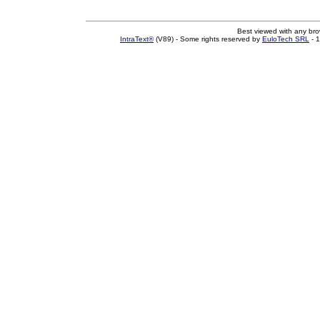
Best viewed with any br
IntraText®
(V89) - Some rights reserved by
EuloTech SRL
- 1