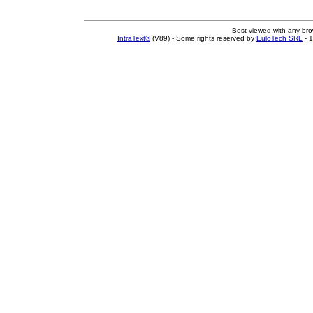
Best viewed with any br
IntraText®
(V89) - Some rights reserved by
EuloTech SRL
- 1