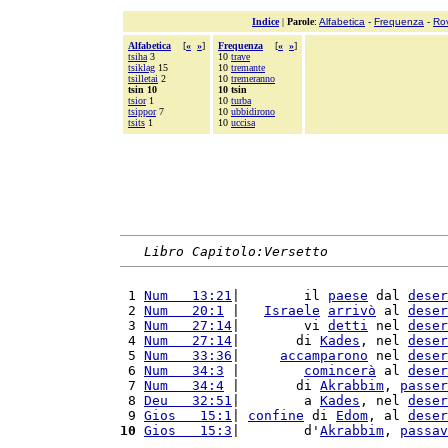
Indice
|
Parole
:
Alfabetica
-
Frequenza
-
Ro
Alfabetica
[
«
»
]
Frequenza
[
«
»
]
tsiha
3
10
trave
tsiklag
15
10
tremante
tsilletai
2
10
tremeranno
tsin 10
10 tsin
tsior
1
10
turba
tsippor
7
10
ubbidirono
tsits
1
10
uccisa
Libro Capitolo:Versetto
 1 
Num   13:21
|        il 
paese
 dal 
deser
 2 
Num   20:1
 |   
Israele
arrivò
 al 
deser
 3 
Num   27:14
|        vi 
detti
 nel 
deser
 4 
Num   27:14
|       di 
Kades
, nel 
deser
 5 
Num   33:36
|     
accamparono
 nel 
deser
 6 
Num   34:3
 |        
comincerà
 al 
deser
 7 
Num   34:4
 |       di 
Akrabbim
, 
passer
 8 
Deu   32:51
|        a 
Kades
, nel 
deser
 9 
Gios   15:1
| 
confine
 di 
Edom
, al 
deser
10
Gios   15:3
|        d'
Akrabbim
, 
passav