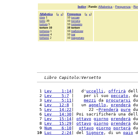
Indice
|
Parole
:
Alfabetica
-
Frequenza
-
Ro
Alfabetica
[
«
»
]
Frequenza
[
«
»
]
tòrte
1
10
toccare
torto
39
10
toccava
tortora
5
10
tormento
tortore 10
10 tortore
tortuosa
1
10
tradizione
tortuose
4
10
trar
tortuosi
2
10
trasportato
Libro Capitolo:Versetto
 1 
Lev    1:14
|   d'
uccelli
, 
offrirà
 dell
 2 
Lev    5:7
 |    per il suo 
peccato
, du
 3 
Lev    5:11
|    
mezzi
 da 
procurarsi
 du
 4 
Lev   12:8
 |   un 
agnello
, 
prenderà
 du
 5 
Lev   14:22
|      22 ~
Prenderà
pure
 du
 6 
Lev   14:30
| Poi sacrificherà una dell
 7 
Lev   15:14
| 
ottavo
giorno
prenderà
 du
 8 
Lev   15:29
| 
ottavo
giorno
prenderà
 du
 9 
Num    6:10
|  
ottavo
giorno
porterà
 du
10
Luc    2:24
| del 
Signore
, di un 
paio
 d