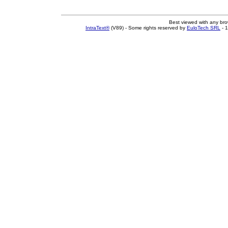
Best viewed with any br
IntraText®
(V89) - Some rights reserved by
EuloTech SRL
- 1