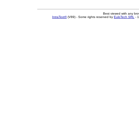
Best viewed with any br
IntraText®
(V89) - Some rights reserved by
EuloTech SRL
- 1