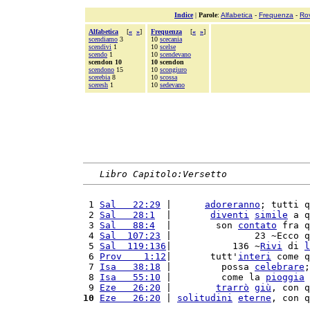
Indice
|
Parole
:
Alfabetica
-
Frequenza
-
Ro
Alfabetica
[
«
»
]
Frequenza
[
«
»
]
scendiamo
3
10
scecania
scendivi
1
10
scelse
scendo
1
10
scendevano
scendon 10
10 scendon
scendono
15
10
scongiuro
scerebia
8
10
scossa
sceresh
1
10
sedevano
Libro Capitolo:Versetto
 1 
Sal   22:29
 |      
adoreranno
; tutti q
 2 
Sal   28:1
  |       
diventi
simile
 a q
 3 
Sal   88:4
  |        son 
contato
 fra q
 4 
Sal  107:23
 |               23 ~Ecco q
 5 
Sal  119:136
|           136 ~
Rivi
 di 
l
 6 
Prov    1:12
|       tutt'
interi
 come q
 7 
Isa   38:18
 |         possa 
celebrare
;
 8 
Isa   55:10
 |         come la 
pioggia
 
 9 
Eze   26:20
 |        
trarrò
giù
, con q
10
Eze   26:20
 | 
solitudini
eterne
, con q