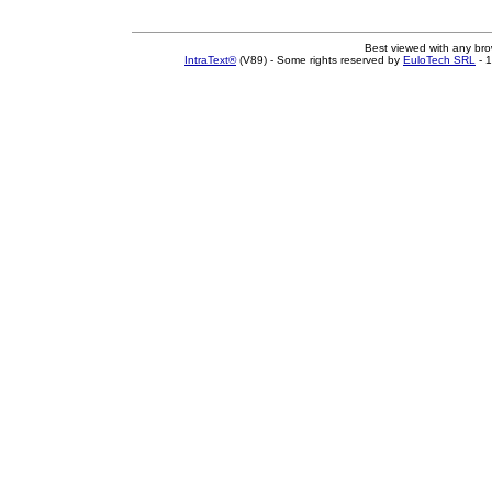
Best viewed with any br
IntraText®
(V89) - Some rights reserved by
EuloTech SRL
- 1