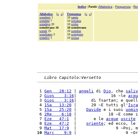
Indice
|
Parole
:
Alfabetica
-
Frequenza
-
Ro
Alfabetica
[
«
»
]
Frequenza
[
«
»
]
scendesti
1
10
sarem
scendete
7
10
scecania
scendeva
20
10
scelse
scendevano 10
10 scendevano
scendi
25
10
scendon
scendiamo
3
10
scongiuro
scendivi
1
10
scossa
Libro Capitolo:Versetto
 1 
Gen   28:12
 | 
angeli
 di 
Dio
, che 
saliv
 2 
Gios    3:16
|              16 ~le 
acqu
 3 
Gios    3:16
|      di Tsartan; e quell
 4 
1Sa   13:20
 |      20 ~E tutti gl'
Isra
 5 
1Sa   25:20
 |    
Davide
 e i suoi 
uomin
 6 
2Re    6:18
 |             18 ~E come i
 7 
Eze   47:1
  |       e le 
acque
uscite
 
 8 
Eze   47:2
  |    
oriente
; ed ecco, le 
 9 
Mat   17:9
  |                9 ~Poi, m
10
Marc    9:9
 |                    9 ~Or