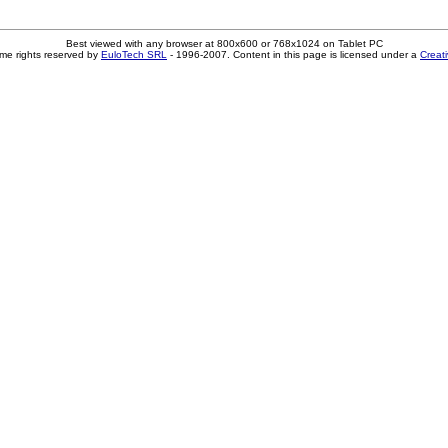
Best viewed with any browser at 800x600 or 768x1024 on Tablet PC
me rights reserved by
EuloTech SRL
- 1996-2007. Content in this page is licensed under a
Creat