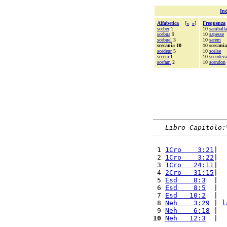
Ind
Alfabetica
[
«
»
]
Frequenza
sceber
1
10
samballa
scebna
9
10
sapesse
scebuel
3
10
sarem
scecania 10
10 scecania
scedeur
5
10
scelse
sceera
1
10
scendev
scefam
2
10
scendon
Libro Capitolo:
 1 
1Cro    3:21
|  
 2 
1Cro    3:22
|  
 3 
1Cro   24:11
|  
 4 
2Cro   31:15
|  
 5 
Esd    8:3
  |  
 6 
Esd    8:5
  |  
 7 
Esd   10:2
  |  
 8 
Neh    3:29
 | 
l
 9 
Neh    6:18
 |  
10
Neh   12:3
  |  