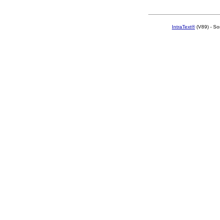
IntraText®
(V89) - So