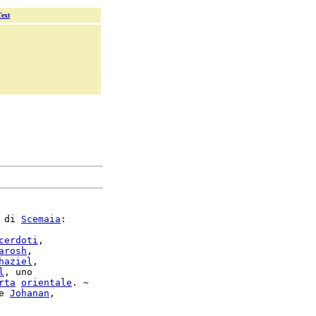
Text
 di 
Scemaia
:

cerdoti
,

arosh
,

haziel
,

l
, uno

rta
orientale
. ~

e 
Johanan