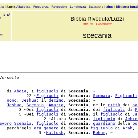
ice
|
Parole
:
Alfabetica
-
Frequenza
-
Rovesciate
-
Lunghezza
-
Statistiche
|
Aiuto
|
Biblioteca Intra
[
«
»
]
t
Bibbia Riveduta/Luzzi
IntraText - Concordanze
scecania
ano
Versetto
   di 
Abdia
, i 
figliuoli
 di 
Scecania
. ~

           22 ~
Figliuoli
 di 
Scecania
: 
Scemaia
. 
Figliuoli
   
nono
, 
Jeshua
; il 
decimo
, 
Scecania
; ~

   
Jeshua
, 
Scemaia
, 
Amaria
, 
Scecania
, nelle 
città
 dei 
sa
        3 ~Dei 
figliuoli
 di 
Scecania
: dei 
figliuoli
 di 
P
        5 ~Dei 
figliuoli
 di 
Scecania
, il 
figliuolo
 di 
Ja
                  2 ~Allora 
Scecania
, 
figliuolo
 di 
Jehie
avorò
Scemaia
, 
figliuolo
 di 
Scecania
, 
guardiano
 della 
po
   perch'egli 
era
genero
 di 
Scecania
figliuolo
 di 
Arah
, 
                3 ~
Hattush
, 
Scecania
, 
Rehum