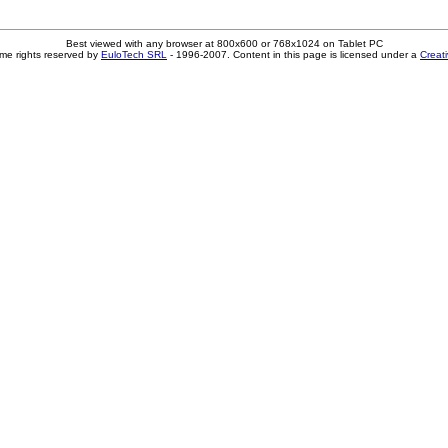
Best viewed with any browser at 800x600 or 768x1024 on Tablet PC
me rights reserved by
EuloTech SRL
- 1996-2007. Content in this page is licensed under a
Creat