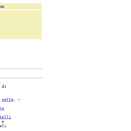
Text
 di

 
notte
. ~

ro
telli