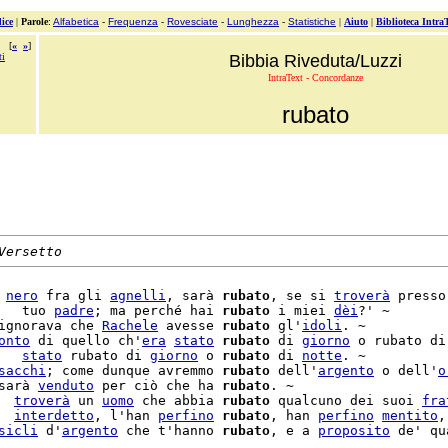
ice
|
Parole
:
Alfabetica
-
Frequenza
-
Rovesciate
-
Lunghezza
-
Statistiche
|
Aiuto
|
Biblioteca Intra
[
«
»
]
ti
Bibbia Riveduta/Luzzi
IntraText - Concordanze
rubato
Versetto
 
nero
 fra gli 
agnelli
, sarà 
rubato
, se si 
troverà
 presso
   tuo 
padre
; ma perché hai 
rubato
 i miei 
dèi
?' ~

ignorava che 
Rachele
 avesse 
rubato
 gl'
idoli
. ~

onto
 di quello ch'
era
stato
rubato
 di 
giorno
 o rubato di
   
stato
 rubato di 
giorno
 o 
rubato
 di 
notte
. ~

sacchi
; come dunque avremmo 
rubato
 dell'
argento
 o dell'
o
sarà 
venduto
 per ciò che ha 
rubato
. ~

  
troverà
 un 
uomo
 che abbia 
rubato
 qualcuno dei suoi 
fra
  
interdetto
, l'han 
perfino
rubato
, han 
perfino
mentito
sicli
 d'
argento
 che t'hanno 
rubato
, e a 
proposito