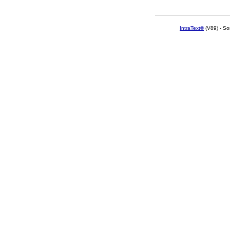
IntraText®
(V89) - So