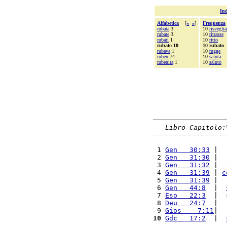
Ind
Alfabetica
[
«
»
]
Frequenza
rubata
3
10
risveglia
rubate
3
10
ritrasse
rubati
1
10
ritto
rubato 10
10 rubato
rubava
1
10
rugge
ruben
74
10
saluta
rubenita
1
10
saluto
Libro Capitolo:
 1 
Gen   30:33
 |  
 2 
Gen   31:30
 |  
 3 
Gen   31:32
 |  
 4 
Gen   31:39
 | 
c
 5 
Gen   31:39
 |  
 6 
Gen   44:8
  |  
 7 
Eso   22:3
  |  
 8 
Deu   24:7
  |  
 9 
Gios    7:11
|  
10
Gdc   17:2
  |  