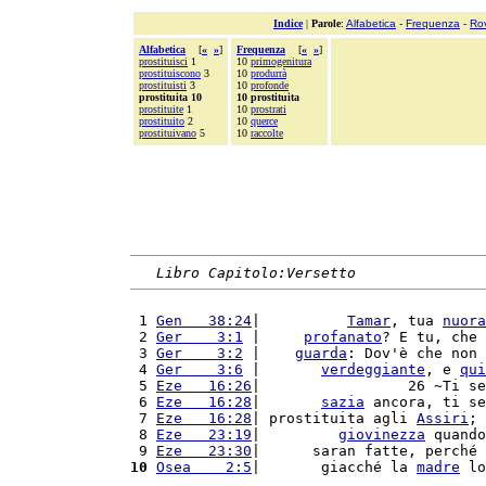
Indice
|
Parole
:
Alfabetica
-
Frequenza
-
Ro
Alfabetica
[
«
»
]
Frequenza
[
«
»
]
prostituisci
1
10
primogenitura
prostituiscono
3
10
produrrà
prostituisti
3
10
profonde
prostituita 10
10 prostituita
prostituite
1
10
prostrati
prostituito
2
10
querce
prostituivano
5
10
raccolte
Libro Capitolo:Versetto
 1 
Gen   38:24
|          
Tamar
, tua 
nuora
 2 
Ger    3:1
 |     
profanato
? E tu, che 
 3 
Ger    3:2
 |    
guarda
: Dov'è che non 
 4 
Ger    3:6
 |       
verdeggiante
, e 
qui
 5 
Eze   16:26
|                 26 ~Ti se
 6 
Eze   16:28
|       
sazia
 ancora, ti se
 7 
Eze   16:28
| prostituita agli 
Assiri
; 
 8 
Eze   23:19
|         
giovinezza
 quando
 9 
Eze   23:30
|      saran fatte, perché 
10
Osea    2:5
|       giacché la 
madre
 lo