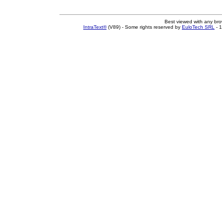
Best viewed with any br
IntraText®
(V89) - Some rights reserved by
EuloTech SRL
- 1