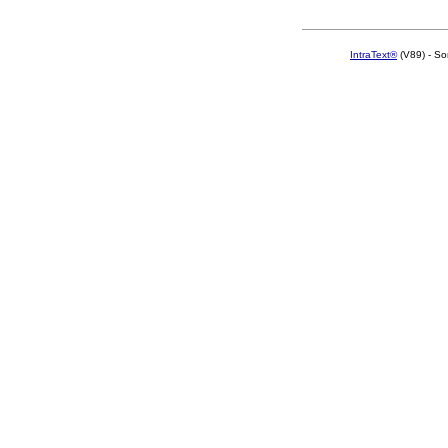
IntraText®
(V89) - So