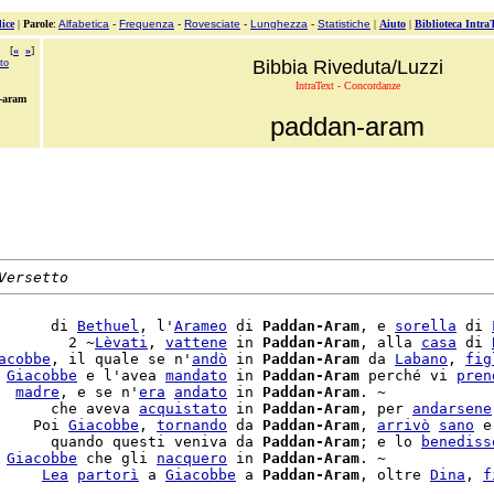
ice
|
Parole
:
Alfabetica
-
Frequenza
-
Rovesciate
-
Lunghezza
-
Statistiche
|
Aiuto
|
Biblioteca Intra
[
«
»
]
ato
Bibbia Riveduta/Luzzi
IntraText - Concordanze
-aram
paddan-aram
Versetto
      di 
Bethuel
, l'
Arameo
 di 
Paddan-Aram
, e 
sorella
 di 
        2 ~
Lèvati
, 
vattene
 in 
Paddan-Aram
, alla 
casa
 di 
acobbe
, il quale se n'
andò
 in 
Paddan-Aram
 da 
Labano
, 
fig
 
Giacobbe
 e l'avea 
mandato
 in 
Paddan-Aram
 perché vi 
pren
  
madre
, e se n'
era
andato
 in 
Paddan-Aram
. ~

      che aveva 
acquistato
 in 
Paddan-Aram
, per 
andarsene
    Poi 
Giacobbe
, 
tornando
 da 
Paddan-Aram
, 
arrivò
sano
 e
      quando questi veniva da 
Paddan-Aram
; e lo 
benediss
 
Giacobbe
 che gli 
nacquero
 in 
Paddan-Aram
     
Lea
partorì
 a 
Giacobbe
 a 
Paddan-Aram
, oltre 
Dina
, 
f