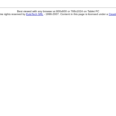
Best viewed with any browser at 800x600 or 768x1024 on Tablet PC
me rights reserved by
EuloTech SRL
- 1996-2007. Content in this page is licensed under a
Creat