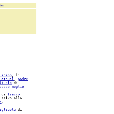
Text
Labano
, l'

Bethuel
, 
padre
liuolo
 di

desse
moglie
;

 da 
Isacco
 salvo alla

e
. ~

igliuola