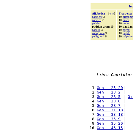
Ind
Alfabetica
[
«
»
]
Frequenza
pacifiche
3
10
oltraggi
pacifico
2
10
ònice
paddan
1
10
orme
paddan-aram 10
10 paddan
padella
3
10
pagani
padiglione
9
10
pagato
padiglioni
6
10
palpebre
Libro Capitolo:
 1 
Gen   25:20
|   
 2 
Gen   28:2
 |   
 3 
Gen   28:5
 | 
Gi
 4 
Gen   28:6
 |   
 5 
Gen   28:7
 |   
 6 
Gen   31:18
|   
 7 
Gen   33:18
|   
 8 
Gen   35:9
 |   
 9 
Gen   35:26
|   
10
Gen   46:15
|   