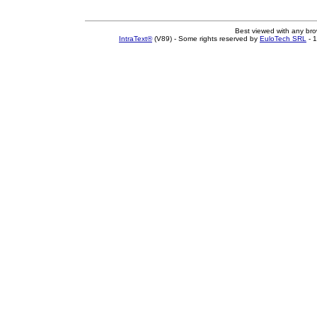
Best viewed with any br
IntraText®
(V89) - Some rights reserved by
EuloTech SRL
- 1