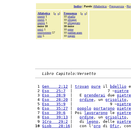
Indice
|
Parole
:
Alfabetica
-
Frequenza
-
Ro
Alfabetica
[
«
»
]
Frequenza
[
«
»
]
oneste
1
10
obadia
onesti
1
10
oltraggi
onesto
1
10
oltraggiato
ònice 10
10 ònice
onici
1
10
orme
onnipotente
57
10
paddan-aram
ono
5
10
pagani
Libro Capitolo:Versetto
 1 
Gen    2:12
 | 
trovan
pure
 il 
bdellio
 e
 2 
Eso   25:7
  |               7 ~
pietre
 
 3 
Eso   28:9
  |   E 
prenderai
 due 
pietre
 4 
Eso   28:20
 |   
ordine
, un 
grisolito
, 
 5 
Eso   35:9
  |                9 ~
pietre
 6 
Eso   35:27
 |  
popolo
portarono
pietre
 7 
Eso   39:6
  | Poi 
lavorarono
 le 
pietre
 8 
Eso   39:13
 |   
ordine
, un 
grisolito
, 
 9 
1Cro   29:2
 |   di 
legno
, delle 
pietre
10
Giob   28:16
|   con l'
oro
 di 
Ofir
, con