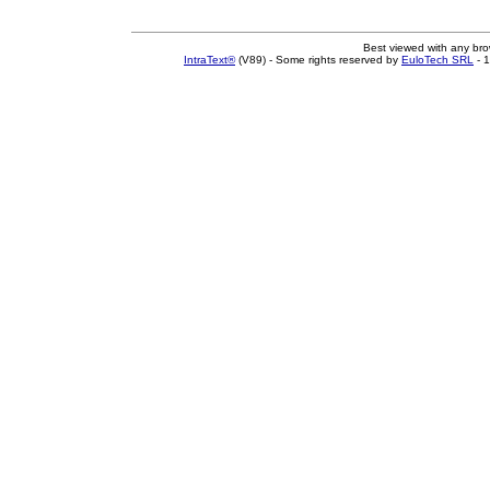
Best viewed with any br
IntraText®
(V89) - Some rights reserved by
EuloTech SRL
- 1