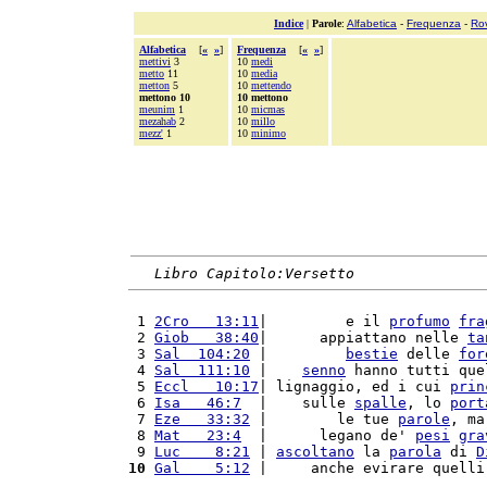
Indice
|
Parole
:
Alfabetica
-
Frequenza
-
Ro
Alfabetica
[
«
»
]
Frequenza
[
«
»
]
mettivi
3
10
medi
metto
11
10
media
metton
5
10
mettendo
mettono 10
10 mettono
meunim
1
10
micmas
mezahab
2
10
millo
mezz'
1
10
minimo
Libro Capitolo:Versetto
 1 
2Cro   13:11
|         e il 
profumo
fra
 2 
Giob   38:40
|      appiattano nelle 
ta
 3 
Sal  104:20
 |         
bestie
 delle 
for
 4 
Sal  111:10
 |    
senno
 hanno tutti que
 5 
Eccl   10:17
| lignaggio, ed i cui 
prin
 6 
Isa   46:7
  |    sulle 
spalle
, lo 
port
 7 
Eze   33:32
 |        le tue 
parole
, ma
 8 
Mat   23:4
  |      legano de' 
pesi
gra
 9 
Luc    8:21
 | 
ascoltano
 la 
parola
 di 
D
10
Gal    5:12
 |     anche evirare quelli