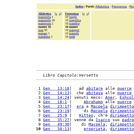
Indice
|
Parole
:
Alfabetica
-
Frequenza
-
Ro
Alfabetica
[
«
»
]
Frequenza
[
«
»
]
mammella
1
10
lunghi
mammelle
18
10
magnifica
mammona
2
10
maledice
mamre 10
10 mamre
man
93
10
mangerò
manaen
1
10
mantelli
manahatei
1
10
medi
Libro Capitolo:Versetto
 1 
Gen   13:18
|   ad 
abitare
 alle 
querce
 
 2 
Gen   14:13
|  che 
abitava
 alle 
querce
 
 3 
Gen   14:24
| venuti meco: 
Aner
, 
Eshcol
 4 
Gen   18:1
 |     
Abrahamo
 alle 
querce
 
 5 
Gen   23:17
|  
era
 a 
Macpela
dirimpetto
 6 
Gen   23:19
|     di 
Macpela
dirimpetto
 7 
Gen   25:9
 |   
Hitteo
, ch'è 
dirimpetto
 8 
Gen   35:27
| venne da 
Isacco
 suo 
padre
 9 
Gen   49:30
|    di 
Macpela
, 
dirimpetto
10
Gen   50:13
|     
proprietà
, 
dirimpetto