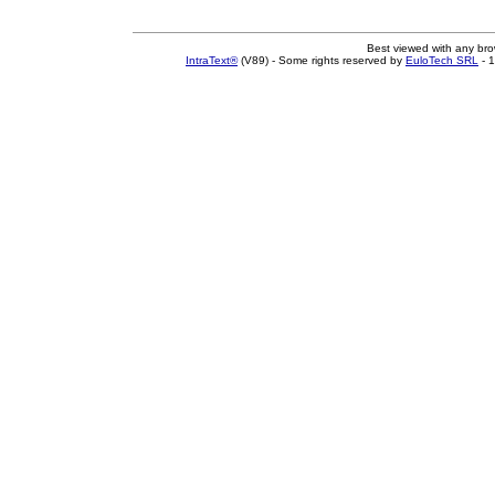
Best viewed with any br
IntraText®
(V89) - Some rights reserved by
EuloTech SRL
- 1