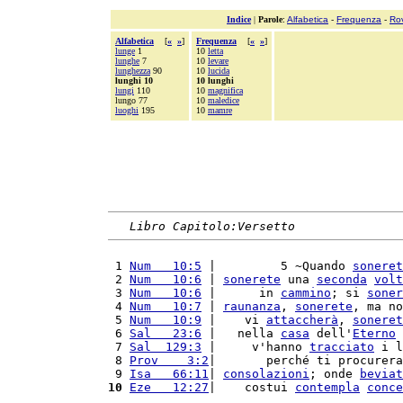
Indice
|
Parole
:
Alfabetica
-
Frequenza
-
Ro
Alfabetica
[
«
»
]
Frequenza
[
«
»
]
lunge
1
10
letta
lunghe
7
10
levare
lunghezza
90
10
lucida
lunghi 10
10 lunghi
lungi
110
10
magnifica
lungo 77
10
maledice
luoghi
195
10
mamre
Libro Capitolo:Versetto
 1 
Num   10:5
 |         5 ~Quando 
soneret
 2 
Num   10:6
 | 
sonerete
 una 
seconda
volt
 3 
Num   10:6
 |      in 
cammino
; si 
soner
 4 
Num   10:7
 | 
raunanza
, 
sonerete
, ma no
 5 
Num   10:9
 |    vi 
attaccherà
, 
soneret
 6 
Sal   23:6
 |   nella 
casa
 dell'
Eterno
 
 7 
Sal  129:3
 |     v'hanno 
tracciato
 i l
 8 
Prov    3:2
|       perché ti procurera
 9 
Isa   66:11
| 
consolazioni
; onde 
beviat
10
Eze   12:27
|    costui 
contempla
conce