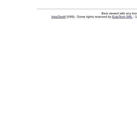
Best viewed with any br
IntraText®
(V89) - Some rights reserved by
EuloTech SRL
- 1