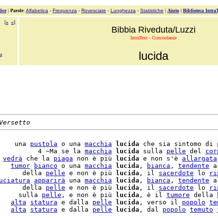
ice
|
Parole
:
Alfabetica
-
Frequenza
-
Rovesciate
-
Lunghezza
-
Statistiche
|
Aiuto
|
Biblioteca Intra
[
«
»
]
Bibbia Riveduta/Luzzi
IntraText - Concordanze
lucida
a
Versetto
    una 
pustola
 o una 
macchia
lucida
 che sia sintomo di 
          4 ~Ma se la 
macchia
lucida
 sulla 
pelle
 del 
cor
 
vedrà
 che la 
piaga
 non è più 
lucida
 e non s'è 
allargata
   
tumor
bianco
 o una 
macchia
lucida
, 
bianca
, 
tendente
 a
      della 
pelle
 e non è più 
lucida
, il 
sacerdote
 lo 
ri
uciatura
apparirà
 una 
macchia
lucida
, 
bianca
, 
tendente
 a
      della 
pelle
 e non è più 
lucida
, il 
sacerdote
 lo 
ri
     sulla 
pelle
, e non è più 
lucida
, è il 
tumore
 della 
   
alta
statura
 e dalla 
pelle
lucida
, verso il 
popolo
te
   
alta
statura
 e dalla 
pelle
lucida
, dal 
popolo
temuto