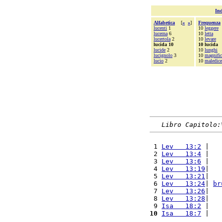
Ind
Alfabetica
[
«
»
]
Frequenza
lucenti
1
10
leggere
lucerna
6
10
letta
lucertola
2
10
levare
lucida 10
10 lucida
lucide
2
10
lunghi
lucignolo
3
10
magnific
lucio
2
10
maledice
Libro Capitolo:
 1 
Lev   13:2
 |   
 2 
Lev   13:4
 |   
 3 
Lev   13:6
 |   
 4 
Lev   13:19
|   
 5 
Lev   13:21
|   
 6 
Lev   13:24
| 
br
 7 
Lev   13:26
|   
 8 
Lev   13:28
|   
 9 
Isa   18:2
 |   
10
Isa   18:7
 |   