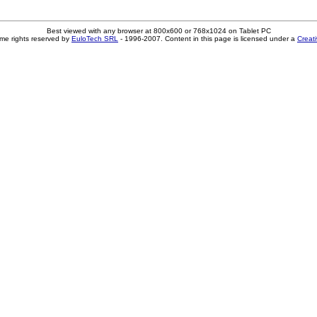
Best viewed with any browser at 800x600 or 768x1024 on Tablet PC
me rights reserved by
EuloTech SRL
- 1996-2007. Content in this page is licensed under a
Creat