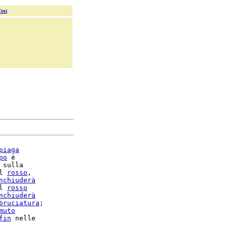
Text
piaga
po
 è

 sulla

l 
rosso
,

nchiuderà
l 
rosso
nchiuderà
bruciatura
;

muto
fin