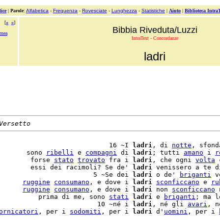
ice
|
Parole
:
Alfabetica
-
Frequenza
-
Rovesciate
-
Lunghezza
-
Statistiche
|
Aiuto
|
Biblioteca Intra
[
«
»
]
Bibbia Riveduta/Luzzi
rnea
IntraText - Concordanze
ladri
Versetto
                            16 ~I 
ladri
, di 
notte
, sfond
       sono 
ribelli
 e 
compagni
 di 
ladri
; tutti 
amano
 i 
r
        forse 
stato
trovato
 fra i 
ladri
, che ogni 
volta
 
        essi dei racimoli? Se de' 
ladri
 venissero a te d
                        5 ~Se dei 
ladri
 o de' 
briganti
 v
      
ruggine
consumano
, e dove i 
ladri
sconficcano
 e 
ru
      
ruggine
consumano
, e dove i 
ladri
 non 
sconficcano
 
          prima di me, sono 
stati
ladri
 e 
briganti
; ma l
                         10 ~né i 
ladri
, né gli 
avari
, n
ornicatori
, per i 
sodomiti
, per i 
ladri
 d'
uomini
, per i 