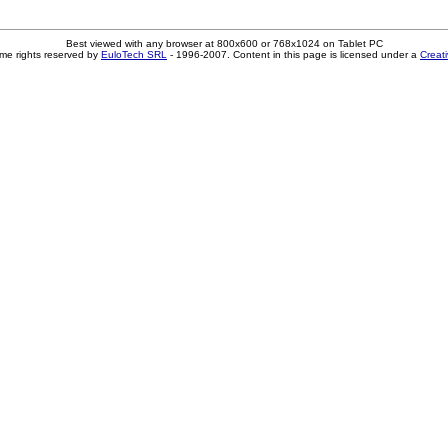
Best viewed with any browser at 800x600 or 768x1024 on Tablet PC
me rights reserved by
EuloTech SRL
- 1996-2007. Content in this page is licensed under a
Creat