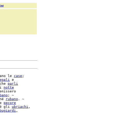
Text
ano le 
case
;

egali
 e

che 
parli
i 
notte
enissero

bano
; ~

né 
rubano
. ~

e 
pecore
é gli 
ubriachi
bugiardi