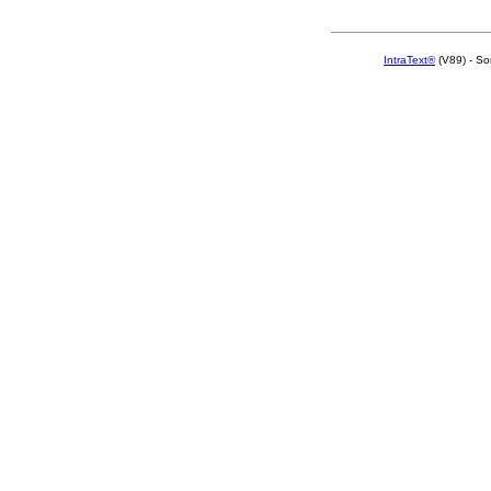
IntraText®
(V89) - So