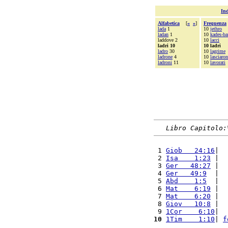
Ind
Alfabetica
[
«
»
]
Frequenza
lada
1
10
jethro
ladan
1
10
kades-ba
laddove 2
10
lacci
ladri 10
10 ladri
ladro
30
10
lagrime
ladrone
4
10
lasciaron
ladroni
11
10
lavorati
Libro Capitolo:
 1 
Giob   24:16
|  
 2 
Isa    1:23
 |  
 3 
Ger   48:27
 |  
 4 
Ger   49:9
  |  
 5 
Abd    1:5
  |  
 6 
Mat    6:19
 |  
 7 
Mat    6:20
 |  
 8 
Giov   10:8
 |  
 9 
1Cor    6:10
|  
10
1Tim    1:10
| 
f