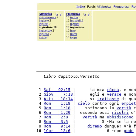
Indice
|
Parole
:
Alfabetica
-
Frequenza
-
Ro
Alfabetica
[
«
»
]
Frequenza
[
«
»
]
ingiustamente
2
10
inclina
ingiuste
3
10
incredulità
ingiusti
7
10
inganni
ingiustizia 10
10 ingiustizia
ingiustizie
2
10
inno
ingiusto
7
10
intera
ingoia
1
10
ioppe
Libro Capitolo:Versetto
 1 
Sal   92:15
 |      la mia 
ròcca
, e non
 2 
Giov    7:18
|      egli è 
verace
 e non
 3 
Atti   18:14
|      si 
trattasse
 di qua
 4 
Rom    1:18
 | 
cielo
 contro ogni 
empiet
 5 
Rom    1:18
 |    soffocano la 
verità
 c
 6 
Rom    1:29
 |  essendo essi 
ricolmi
 d'
 7 
Rom    2:8
  |   
verità
 ma 
ubbidiscono
 
 8 
Rom    3:5
  |           5 ~Ma se la no
 9 
Rom    9:14
 |     
diremo
 dunque? V'è f
10
1Cor   13:6
 |             6 ~non 
gode
 