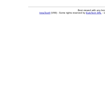
Best viewed with any br
IntraText®
(V89) - Some rights reserved by
EuloTech SRL
- 1