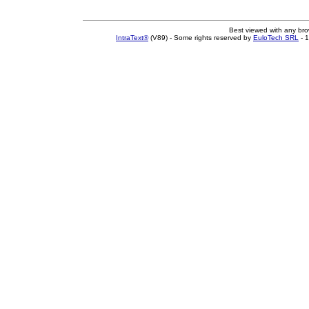
Best viewed with any br
IntraText®
(V89) - Some rights reserved by
EuloTech SRL
- 1