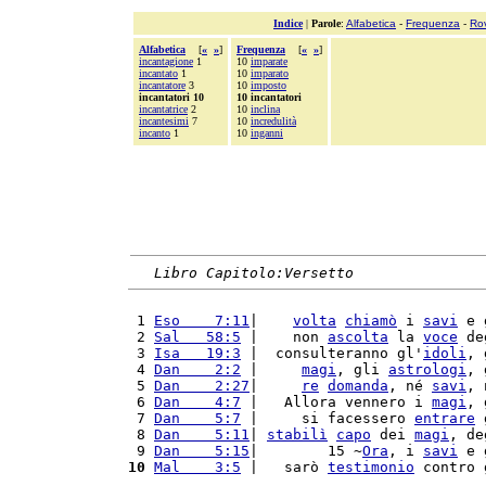
Indice
|
Parole
:
Alfabetica
-
Frequenza
-
Ro
Alfabetica
[
«
»
]
Frequenza
[
«
»
]
incantagione
1
10
imparate
incantato
1
10
imparato
incantatore
3
10
imposto
incantatori 10
10 incantatori
incantatrice
2
10
inclina
incantesimi
7
10
incredulità
incanto
1
10
inganni
Libro Capitolo:Versetto
 1 
Eso    7:11
|    
volta
chiamò
 i 
savi
 e 
 2 
Sal   58:5
 |    non 
ascolta
 la 
voce
 de
 3 
Isa   19:3
 |  consulteranno gl'
idoli
, 
 4 
Dan    2:2
 |     
magi
, gli 
astrologi
, 
 5 
Dan    2:27
|     
re
domanda
, né 
savi
, 
 6 
Dan    4:7
 |   Allora vennero i 
magi
, 
 7 
Dan    5:7
 |     si facessero 
entrare
 
 8 
Dan    5:11
| 
stabilì
capo
 dei 
magi
, de
 9 
Dan    5:15
|        15 ~
Ora
, i 
savi
 e 
10
Mal    3:5
 |   sarò 
testimonio
 contro 