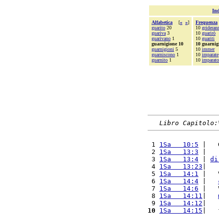
Ind
Alfabetica
[
«
»
]
Frequenza
guarito
20
10
grideran
guariva
3
10
guarirò
guarivano
1
10
guariti
guarnigione 10
10 guarnig
guarnigioni
5
10
immer
guarniscono
1
10
imparate
guarnito
1
10
imparato
Libro Capitolo:
 1 
1Sa   10:5
 |   
 2 
1Sa   13:3
 |   
 3 
1Sa   13:4
 | 
di
 4 
1Sa   13:23
|   
 5 
1Sa   14:1
 |   
 6 
1Sa   14:4
 |   
 7 
1Sa   14:6
 |   
 8 
1Sa   14:11
|   
 9 
1Sa   14:12
|   
10
1Sa   14:15
|   