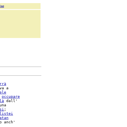
Text
rrà
va a

ele
 
occupare
là
 dall'

una

si
;

listei
atan