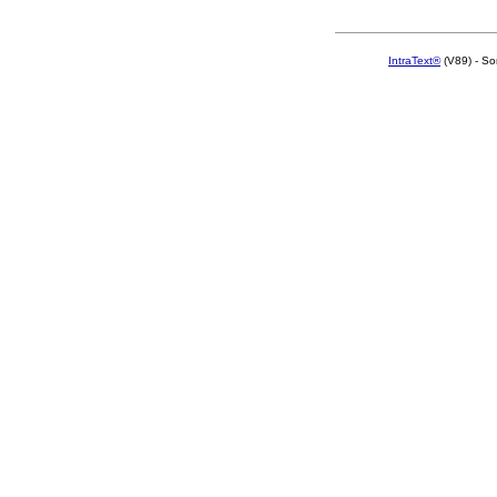
IntraText®
(V89) - So