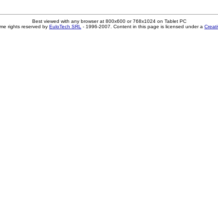
Best viewed with any browser at 800x600 or 768x1024 on Tablet PC
me rights reserved by
EuloTech SRL
- 1996-2007. Content in this page is licensed under a
Creat