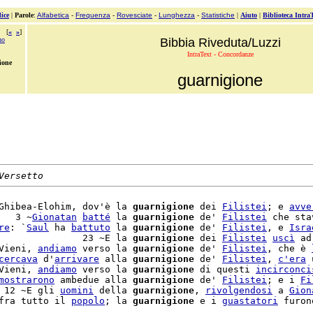
ice
|
Parole
:
Alfabetica
-
Frequenza
-
Rovesciate
-
Lunghezza
-
Statistiche
|
Aiuto
|
Biblioteca Intra
[
«
»
]
no
Bibbia Riveduta/Luzzi
IntraText - Concordanze
ione
guarnigione
Versetto
Ghibea-Elohim, dov'è la 
guarnigione
 dei 
Filistei
; e 
avve
   3 ~
Gionatan
batté
 la 
guarnigione
 de' 
Filistei
 che sta
re
: `
Saul
 ha 
battuto
 la 
guarnigione
 de' 
Filistei
, e 
Isra
               23 ~E la 
guarnigione
 dei 
Filistei
uscì
 ad
Vieni, 
andiamo
 verso la 
guarnigione
 de' 
Filistei
, che è 
cercava
 d'
arrivare
 alla 
guarnigione
 de' 
Filistei
, 
c'
era
 
Vieni, 
andiamo
 verso la 
guarnigione
 di questi 
incirconci
mostrarono
 ambedue alla 
guarnigione
 de' 
Filistei
; e i 
Fi
 12 ~E gli 
uomini
 della 
guarnigione
, 
rivolgendosi
 a 
Gion
fra tutto il 
popolo
; la 
guarnigione
 e i 
guastatori