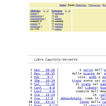
Indice
|
Parole
:
Alfabetica
-
Frequenza
-
Ro
Alfabetica
[
«
»
]
Frequenza
[
«
»
]
sommi
6
13
settimana
somministra
2
13
sila
somministrava
1
13
somma
sommità 13
13 sommità
sommo
91
13
sostegno
sommosse
2
13
spanderà
son 1446
13
spartita
Libro Capitolo:Versetto
 1 
Gen   28:18
 |           e 
versò
 dell'
o
 2 
Deu   28:35
 |       dalle 
piante
 de' 
p
 3 
Gdc    9:7
  |          cosa, 
andò
 a 
po
 4 
1Re   10:19
 |       
trono
 aveva sei 
gr
 5 
Sal   72:16
 |         di 
grano
 nel 
pae
 6 
Cant    4:8
 |          dal 
Libano
! 
Gua
 7 
Cant    4:8
 |         sommità dell'Ama
 8 
Isa   14:14
 |                  14 ~
sal
 9 
Isa   17:9
  | 
abbandonate
, come le 
for
10
Eze   43:12
 |           
legge
 della 
ca
11 
Osea    4:13
|             13 ~
Sacrific