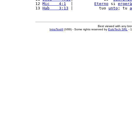
12 
Mic    4:1
  |         
Eterno
 si 
ergerà
13 
Hab    3:13
 |           tuo 
unto
; tu 
a
Best viewed with any br
IntraText®
(V89) - Some rights reserved by
EuloTech SRL
- 1