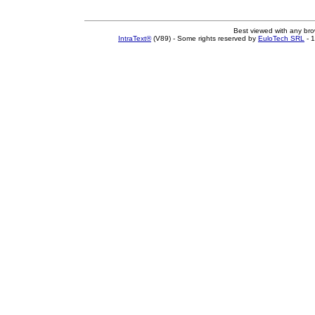
Best viewed with any br
IntraText®
(V89) - Some rights reserved by
EuloTech SRL
- 1