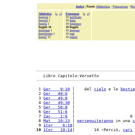
Indice
|
Parole
:
Alfabetica
-
Frequenza
-
Ro
Alfabetica
[
«
»
]
Frequenza
[
«
»
]
fuggiste
1
10
fortificato
fuggisti
1
10
freno
fuggita
1
10
fuggiasco
fuggite 10
10 fuggite
fuggitene
1
10
fuggono
fuggitevene
1
10
gaal
fuggiti
12
10
gemiti
Libro Capitolo:Versetto
 1 
Ger    9:10
 |    del 
cielo
 e le 
bestie
 2 
Ger   48:6
  |                         
 3 
Ger   49:8
  |                         
 4 
Ger   49:30
 |                         
 5 
Ger   50:8
  |                         
 6 
Ger   51:6
  |                         
 7 
Zac    2:6
  |                       6 
 8 
Mat   10:23
 | 
perseguiteranno
 in una 
c
 9 
1Cor    6:18
|                         
10
1Cor   10:14
|        14 ~Perciò, 
cari
 