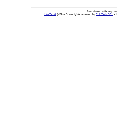
Best viewed with any br
IntraText®
(V89) - Some rights reserved by
EuloTech SRL
- 1