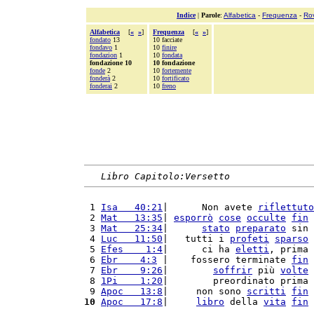
Indice
|
Parole
:
Alfabetica
-
Frequenza
-
Ro
Alfabetica
[
«
»
]
Frequenza
[
«
»
]
fondato
13
10 facciate
fondavo
1
10
finire
fondazion
1
10
fondata
fondazione 10
10 fondazione
fonde
2
10
fortemente
fonderà
2
10
fortificato
fonderai
2
10
freno
Libro Capitolo:Versetto
 1 
Isa   40:21
|      Non avete 
riflettuto
 2 
Mat   13:35
| 
esporrò
cose
occulte
fin
 
 3 
Mat   25:34
|      
stato
preparato
 sin 
 4 
Luc   11:50
|   tutti i 
profeti
sparso
 
 5 
Efes    1:4
|      ci ha 
eletti
, prima 
 6 
Ebr    4:3
 |    fossero terminate 
fin
 
 7 
Ebr    9:26
|        
soffrir
 più 
volte
 
 8 
1Pi    1:20
|        preordinato prima 
 9 
Apoc   13:8
|     non sono 
scritti
fin
 
10
Apoc   17:8
|     
libro
 della 
vita
fin
 