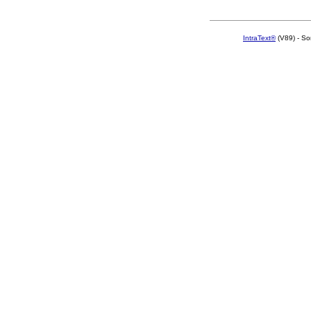
IntraText®
(V89) - So