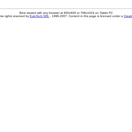
Best viewed with any browser at 800x600 or 768x1024 on Tablet PC
me rights reserved by
EuloTech SRL
- 1996-2007. Content in this page is licensed under a
Creat