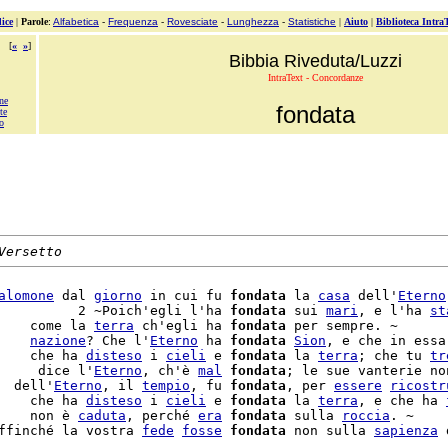
ice
|
Parole
:
Alfabetica
-
Frequenza
-
Rovesciate
-
Lunghezza
-
Statistiche
|
Aiuto
|
Biblioteca Intra
[
«
»
]
Bibbia Riveduta/Luzzi
IntraText - Concordanze
ne
fondata
te
to
Versetto
alomone
 dal 
giorno
 in cui fu 
fondata
 la 
casa
 dell'
Eterno
          2 ~Poich'egli l'ha 
fondata
 sui 
mari
, e l'ha 
st
    come la 
terra
 ch'egli ha 
fondata
 per sempre. ~

    
nazione
? Che l'
Eterno
 ha 
fondata
Sion
, e che in essa 
    che ha 
disteso
 i 
cieli
 e 
fondata
 la 
terra
; che tu 
tr
     dice l'
Eterno
, ch'è 
mal
fondata
; le sue vanterie non
  dell'
Eterno
, il 
tempio
, fu 
fondata
, per 
essere
ricostr
    che ha 
disteso
 i 
cieli
 e 
fondata
 la 
terra
, e che ha 
    non è 
caduta
, perché 
era
fondata
 sulla 
roccia
ffinché la vostra 
fede
fosse
fondata
 non sulla 
sapienza