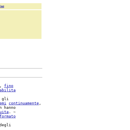
Text
, 
fino
abilita
gli

emi
continuamente
,

 hanno

uita
. ~

formato