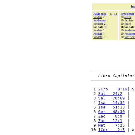
Ind
Alfabetica
[
«
»
]
Frequenza
fondare
2
10
eterne
fondarono
1
10 facciate
fondasti
2
10
finire
fondata 10
10 fondata
fondate
1
10
fondazio
fondati
4
10
fortemen
fondato
13
10
fortifica
Libro Capitolo:
 1 
2Cro    8:16
| 
S
 2 
Sal   24:2
  |  
 3 
Sal   78:69
 |  
 4 
Isa   14:32
 |  
 5 
Isa   51:13
 |  
 6 
Ger   48:30
 |  
 7 
Zac    8:9
  |  
 8 
Zac   12:1
  |  
 9 
Mat    7:25
 |  
10
1Cor    2:5
 | a