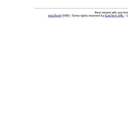
Best viewed with any br
IntraText®
(V89) - Some rights reserved by
EuloTech SRL
- 1