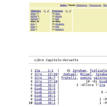
Indice
|
Parole
:
Alfabetica
-
Frequenza
-
Ro
Alfabetica
[
«
»
]
Frequenza
[
«
»
]
elifaz
15
10
eleva
elifelet
8
10
elevata
elihoref
1
10
eliel
elihu 10
10 elihu
elija
1
10
elisabetta
elika
1
10
erbe
elim
6
10
esaudisci
Libro Capitolo:Versetto
 1 
1Sa    1:1
  |    di 
Jeroham
, 
figliuolo
 2 
1Cro   12:20
|  
Jediael
, 
Micael
, 
Jozaba
 3 
1Cro   26:7
 | 
fratelli
, 
uomini
valoros
 4 
1Cro   27:18
|              18 ~Di 
Giud
 5 
Giob   32:2
 |         2 ~Allora l'
ira
 
 6 
Giob   32:5
 |                         
 7 
Giob   32:6
 |                      6 ~
 8 
Giob   34:1
 |                         
 9 
Giob   35:1
 |                     1 ~P
10
Giob   36:1
 |                     1 ~P