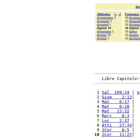
Ind
Alfabetica
[
«
»
]
Frequenza
digiuneranno
3
10
devastat
digiunerei
1
10
devastaz
digiunerò
1
10
diciotte
digiuni 10
10 digiuni
digiuniamo
1
10
diretta
digiuno
26
10
disastro
digiunò
2
10
discerni
Libro Capitolo:
 1 
Sal  109:24
 | 
g
 2 
Gioe    2:12
|  
 3 
Mat    6:17
 |  
 4 
Mat    6:18
 |  
 5 
Mat   15:32
 |  
 6 
Marc    8:3
 |  
 7 
Luc    2:37
 |  
 8 
Atti   27:33
|  
 9 
2Cor    6:5
 |  
10
2Cor   11:27
|  