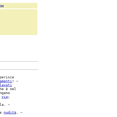
Text
perisce

amenti
! ~

lavati
he è nel

ngano

 
via
;

la. ~

a 
nudità