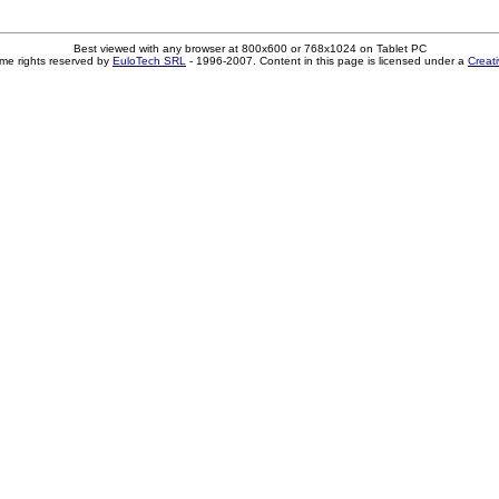
Best viewed with any browser at 800x600 or 768x1024 on Tablet PC
me rights reserved by
EuloTech SRL
- 1996-2007. Content in this page is licensed under a
Creat