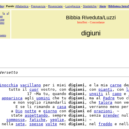
ice
|
Parole
:
Alfabetica
-
Frequenza
-
Rovesciate
-
Lunghezza
-
Statistiche
|
Aiuto
|
Biblioteca Intra
[
«
»
]
ore
Bibbia Riveduta/Luzzi
ione
IntraText - Concordanze
simo
digiuni
mento
Versetto
inocchia
vacillano
 per i miei 
digiuni
, e la mia 
carne
 de
    tutto il 
cuor
 vostro, con 
digiuni
, con 
pianti
, con 
l
            17 ~Ma tu, quando 
digiuni
, 
ungiti
 il 
capo
 e 
 
apparisca
 agli 
uomini
 che tu 
digiuni
, ma al 
Padre
 tuo c
      e non voglio rimandarli 
digiuni
, che 
talora
 non ve
       E se li rimando a 
casa
digiuni
, verranno meno per
     a 
Dio
notte
 e 
giorno
 con 
digiuni
 ed 
orazioni
. ~

     state 
aspettando
, sempre 
digiuni
, senza 
prender
 nul
   
sommosse
, 
fatiche
, 
veglie
, 
digiuni
 nella 
sete
, 
spesse
volte
 nei 
digiuni
, nel 
freddo
 e nell