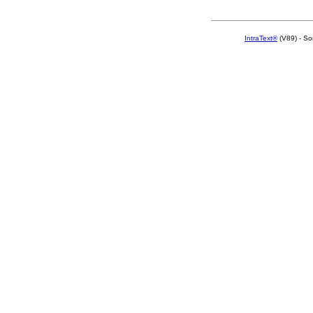
IntraText®
(V89) - So