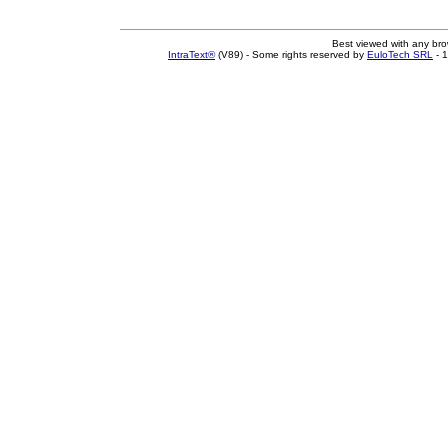
Best viewed with any br
IntraText®
(V89) - Some rights reserved by
EuloTech SRL
- 1