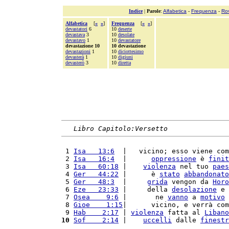
Indice
|
Parole
:
Alfabetica
-
Frequenza
-
Ro
Alfabetica
[
«
»
]
Frequenza
[
«
»
]
devastatori
6
10
deserte
devastava
3
10
desolate
devastavo
1
10
devastatore
devastazione 10
10 devastazione
devastazioni
1
10
diciottesimo
devasterà
1
10
digiuni
devasterò
3
10
diretta
Libro Capitolo:Versetto
 1 
Isa   13:6
  |   vicino; esso viene com
 2 
Isa   16:4
  |      
oppressione
 è 
finit
 3 
Isa   60:18
 |    
violenza
 nel tuo 
paes
 4 
Ger   44:22
 |      è 
stato
abbandonato
 5 
Ger   48:3
  |     
grida
 vengon da 
Horo
 6 
Eze   23:33
 |     della 
desolazione
 e 
 7 
Osea    9:6
 |       ne 
vanno
 a 
motivo
 
 8 
Gioe    1:15
|      vicino, e verrà com
 9 
Hab    2:17
 | 
violenza
 fatta al 
Libano
10
Sof    2:14
 |    
uccelli
 dalle 
finestr