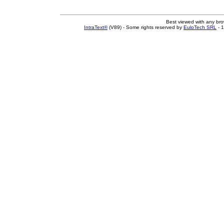
Best viewed with any br
IntraText®
(V89) - Some rights reserved by
EuloTech SRL
- 1