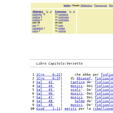
Indice
|
Parole
:
Alfabetica
-
Frequenza
-
Ro
Alfabetica
[
«
»
]
Frequenza
[
«
»
]
cordoglio
78
10
conteneva
cordone
6
10
contristato
cordoni
8
10
copriranno
core 10
10 core
cori
11
10
corre
coriandolo
2
10
correre
corica
2
10
costituì
Libro Capitolo:Versetto
 1 
1Cro    6:22
|      che ebbe per 
figliu
 2 
1Cro    6:37
|    di 
Ebiasaf
, 
figliuolo
 3 
Sal   42 
   |    
Cantico
 de' 
figliuoli
 4 
Sal   44 
   |    
musici
. Dei 
figliuoli
 5 
Sal   45 
   |    
gigli
'. De' 
figliuoli
 6 
Sal   46 
   |    
musici
. Dei 
figliuoli
 7 
Sal   47 
   |    
musici
. Dei 
figliuoli
 8 
Sal   48 
   |      
Salmo
 de' 
figliuoli
 9 
Sal   49 
   |    
musici
. De' 
figliuoli
10
Giud    1:11
| 
periti
 per la 
ribellione