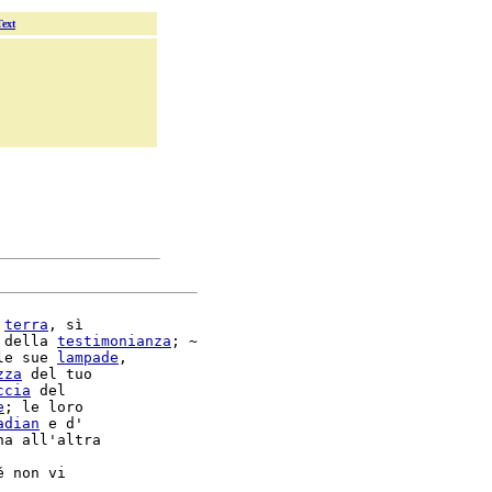
Text
 
terra
, sì

 della 
testimonianza
; ~

le sue 
lampade
,

zza
 del tuo

ccia
 del

e
; le loro

adian
 e d'

na all'altra
