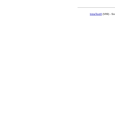
IntraText®
(V89) - So