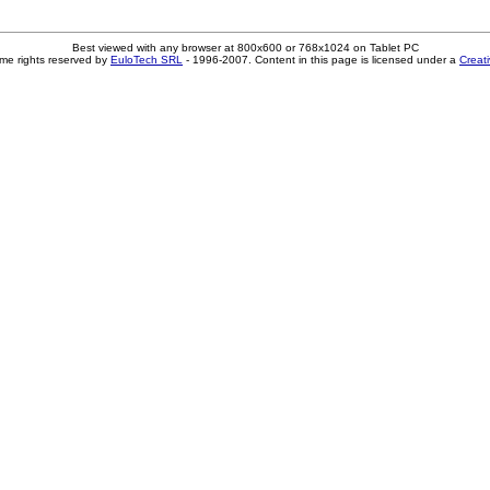
Best viewed with any browser at 800x600 or 768x1024 on Tablet PC
me rights reserved by
EuloTech SRL
- 1996-2007. Content in this page is licensed under a
Creat