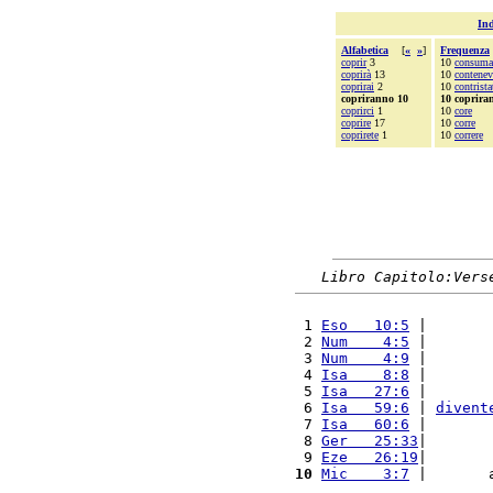
Ind
Alfabetica
[
«
»
]
Frequenza
coprir
3
10
consuma
coprirà
13
10
contenev
coprirai
2
10
contrista
copriranno 10
10 coprira
coprirci
1
10
core
coprire
17
10
corre
coprirete
1
10
correre
Libro Capitolo:Vers
 1 
Eso   10:5
 |       
 2 
Num    4:5
 |       
 3 
Num    4:9
 |       
 4 
Isa    8:8
 |       
 5 
Isa   27:6
 |       
 6 
Isa   59:6
 | 
divent
 7 
Isa   60:6
 |       
 8 
Ger   25:33
|       
 9 
Eze   26:19
|       
10
Mic    3:7
 |       