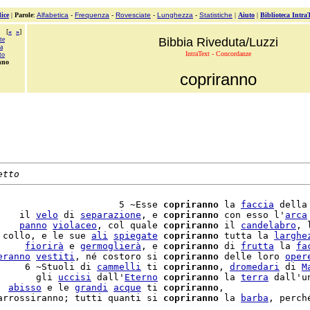
ice
|
Parole
:
Alfabetica
-
Frequenza
-
Rovesciate
-
Lunghezza
-
Statistiche
|
Aiuto
|
Biblioteca Intra
[
«
»
]
te
Bibbia Riveduta/Luzzi
a
IntraText - Concordanze
to
nno
copriranno
etto
                      5 ~Esse 
copriranno
 la 
faccia
 della
    il 
velo
 di 
separazione
, e 
copriranno
 con esso l'
arca
    
panno
violaceo
, col quale 
copriranno
 il 
candelabro
, 
 collo, e le sue 
ali
spiegate
copriranno
 tutta la 
larghe
     
fiorirà
 e 
germoglierà
, e 
copriranno
 di 
frutta
 la 
fa
eranno
vestiti
, né costoro si 
copriranno
 delle loro 
oper
     6 ~Stuoli di 
cammelli
 ti 
copriranno
, 
dromedari
 di 
M
       gli 
uccisi
 dall'
Eterno
copriranno
 la 
terra
 dall'u
  
abisso
 e le 
grandi
acque
 ti 
copriranno
arrossiranno; tutti quanti si 
copriranno
 la 
barba