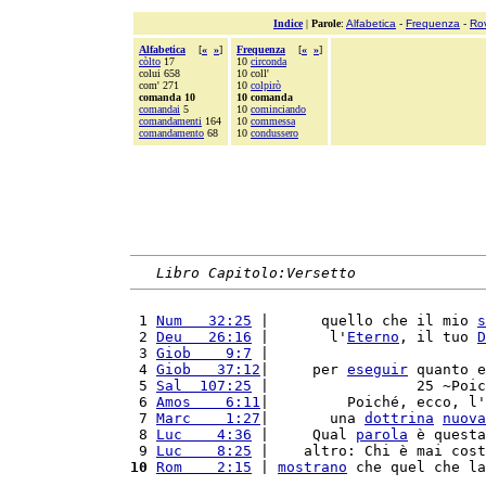
Indice
|
Parole
:
Alfabetica
-
Frequenza
-
Ro
Alfabetica
[
«
»
]
Frequenza
[
«
»
]
còlto
17
10
circonda
colui 658
10 coll'
com' 271
10
colpirò
comanda 10
10 comanda
comandai
5
10
cominciando
comandamenti
164
10
commessa
comandamento
68
10
condussero
Libro Capitolo:Versetto
 1 
Num   32:25
 |      quello che il mio 
s
 2 
Deu   26:16
 |       l'
Eterno
, il tuo 
D
 3 
Giob    9:7
 |                         
 4 
Giob   37:12
|     per 
eseguir
 quanto e
 5 
Sal  107:25
 |                 25 ~Poic
 6 
Amos    6:11
|         Poiché, ecco, l'
 7 
Marc    1:27
|       una 
dottrina
nuova
 8 
Luc    4:36
 |     Qual 
parola
 è questa
 9 
Luc    8:25
 |    altro: Chi è mai cost
10
Rom    2:15
 | 
mostrano
 che quel che la