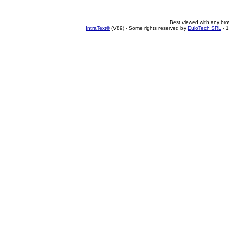
Best viewed with any br
IntraText®
(V89) - Some rights reserved by
EuloTech SRL
- 1