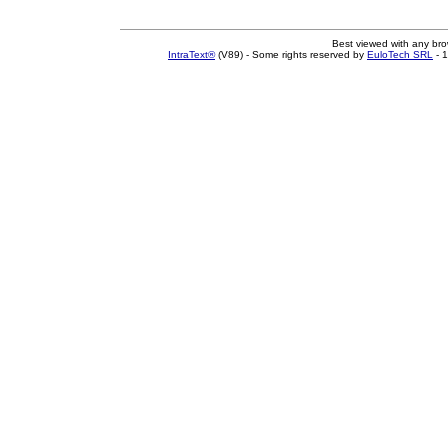
Best viewed with any br
IntraText®
(V89) - Some rights reserved by
EuloTech SRL
- 1