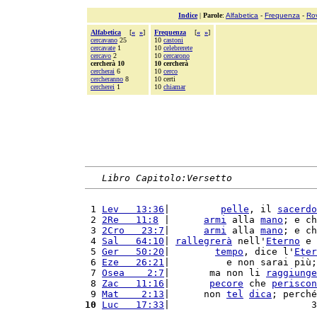
Indice
|
Parole
:
Alfabetica
-
Frequenza
-
Ro
Alfabetica
[
«
»
]
Frequenza
[
«
»
]
cercavano
25
10
castoni
cercavate
1
10
celebrerete
cercavo
2
10
cercarono
cercherà 10
10 cercherà
cercherai
6
10
cerco
cercheranno
8
10 certi
cercherei
1
10
chiamar
Libro Capitolo:Versetto
 1 
Lev   13:36
|         
pelle
, il 
sacerdo
 2 
2Re   11:8
 |      
armi
 alla 
mano
; e ch
 3 
2Cro   23:7
|      
armi
 alla 
mano
; e ch
 4 
Sal   64:10
| 
rallegrerà
 nell'
Eterno
 e 
 5 
Ger   50:20
|        
tempo
, dice l'
Eter
 6 
Eze   26:21
|          e non sarai più;
 7 
Osea    2:7
|       ma non li 
raggiunge
 8 
Zac   11:16
|       
pecore
 che 
periscon
 9 
Mat    2:13
|      non 
tel
dica
; perché
10
Luc   17:33
|                         3